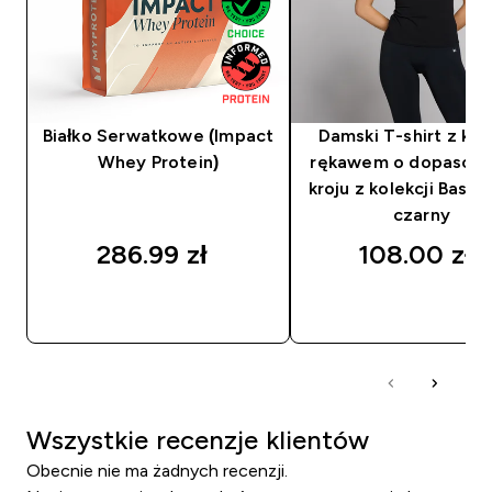
Białko Serwatkowe (Impact
Damski T-shirt z kró
Whey Protein)
rękawem o dopasow
kroju z kolekcji Basic
czarny
286.99 zł‎
108.00 zł‎
SZYBKI ZAKUP
SZYBKI ZAKUP
Wszystkie recenzje klientów
Obecnie nie ma żadnych recenzji.