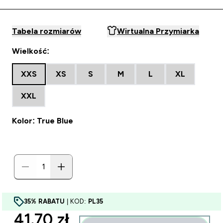
Tabela rozmiarów
Wirtualna Przymiarka
Wielkość:
XXS
XS
S
M
L
XL
XXL
Kolor: True Blue
35% RABATU
| KOD:
PL35
discounted price
41.70 zł‎