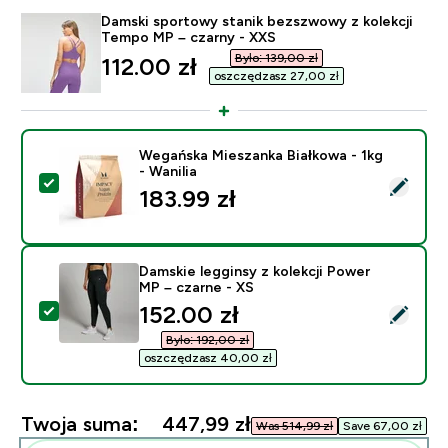
Damski sportowy stanik bezszwowy z kolekcji
Tempo MP – czarny - XXS
Było: 139,00 zł‎
discounted price
112.00 zł‎
oszczędzasz 27,00 zł‎
Wegańska Mieszanka Białkowa - 1kg
- Wanilia
Wybierz ten produkt - Wegańska Mieszanka Białkowa - 
183.99 zł‎
Damskie legginsy z kolekcji Power
MP – czarne - XS
discounted price
152.00 zł‎
Wybierz ten produkt - Damskie legginsy z kolekcji Pow
Było: 192,00 zł‎
oszczędzasz 40,00 zł‎
Twoja suma:
447,99 zł‎
Was 514,99 zł‎
Save 67,00 zł‎