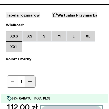
Tabela rozmiarów
Wirtualna Przymiarka
Wielkość:
XXS
XS
S
M
L
XL
XXL
Kolor: Czarny
35% RABATU
| KOD:
PL35
discounted price
112.00 zł‎