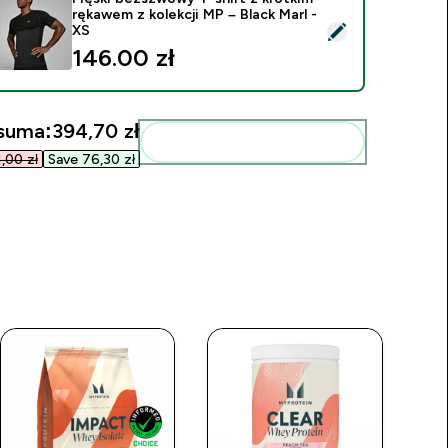
rękawem z kolekcji MP – Black Marl -
ybierz ten produkt - Męski bezszwowy T-shirt z krótkim rękawe
XS
146.00 zł‎
suma:
394,70 zł‎
Dodaj do swojej rutyny
00 zł‎
Save 76,30 zł‎