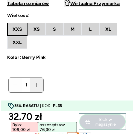
Tabela rozmiarów
Wirtualna Przymiarka
Wielkość:
XXS
XS
S
M
L
XL
XXL
Kolor: Berry Pink
35% RABATU
| KOD:
PL35
discounted price
32.70 zł‎
Brak w
magazynie
Było:
oszczędzasz
109,00 zł‎
76,30 zł‎