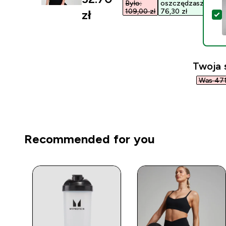
Było:
oszczędzasz
109,00 zł‎
76,30 zł‎
zł‎
W
Twoja 
Was 471,
Recommended for you