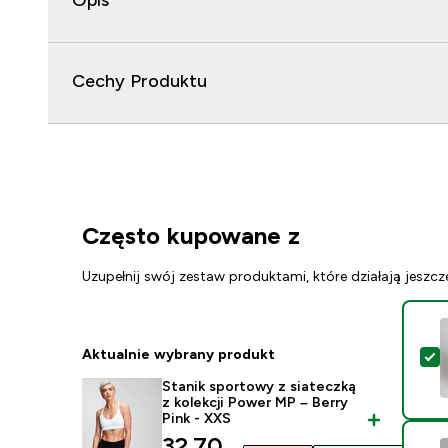
Opis
Cechy Produktu
Często kupowane z
Uzupełnij swój zestaw produktami, które działają jeszcz
Aktualnie wybrany produkt
W
Stanik sportowy z siateczką
z kolekcji Power MP – Berry
Pink - XXS
discounted price
32.70