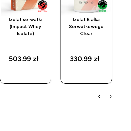
Izolat serwatki
Izolat Białka
(Impact Whey
Serwatkowego
kr
Isolate)
Clear
ko
503.99 zł‎
330.99 zł‎
SZYBKI
SZYBKI
ZAKUP
ZAKUP