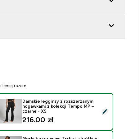
e lepiej razem
Damskie legginsy z rozszerzanymi
nogawkami z kolekcji Tempo MP –
ybierz ten produkt - Damskie legginsy z rozszerzanymi nogawk
czarne - XS
216.00 zł‎
Męski bezszwowy T-shirt z krótkim