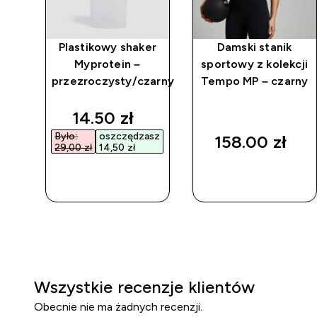
sy
Plastikowy shaker
Damski stanik
Myprotein –
sportowy z kolekcji
MP
przezroczysty/czarny
Tempo MP – czarny
 price
discounted price
14.50 zł‎
asz
Było:
oszczędzasz
158.00 zł‎
29,00 zł‎
14,50 zł‎
SZYBKI
SZYBKI
ZAKUP
ZAKUP
Wszystkie recenzje klientów
Obecnie nie ma żadnych recenzji.