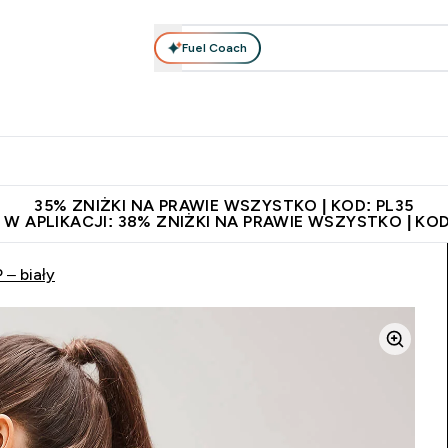
Fuel Coach
anie
Odzież i Akcesoria
Witaminy
Batony i Przekąski
rta submenu
łko submenu
Enter Odżywianie submenu
Enter Odzież i Akcesoria submenu
Enter Witaminy submen
Ent
⌄
⌄
⌄
⌄
 229zł
Niezrównana jakość
Zaproś znajomego, zarób 65zł
35% ZNIŻKI NA PRAWIE WSZYSTKO | KOD: PL35
 W APLIKACJI: 38% ZNIŻKI NA PRAWIE WSZYSTKO | KOD
 – biały