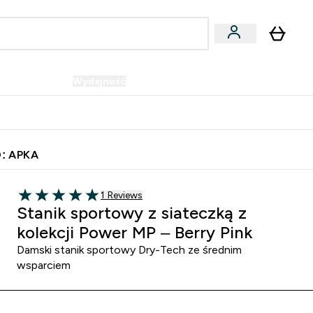
Wegańskie
Wydajność
Oferty!
u
er Batony i Przekąski submenu
Enter Wegańskie submenu
Enter Wydajność submenu
⌄
⌄
Szybka dostawa do punktu odbioru
: APKA
1 customer reviews
1 Reviews
5 out of 5 stars
Stanik sportowy z siateczką z
kolekcji Power MP – Berry Pink
Damski stanik sportowy Dry-Tech ze średnim
wsparciem