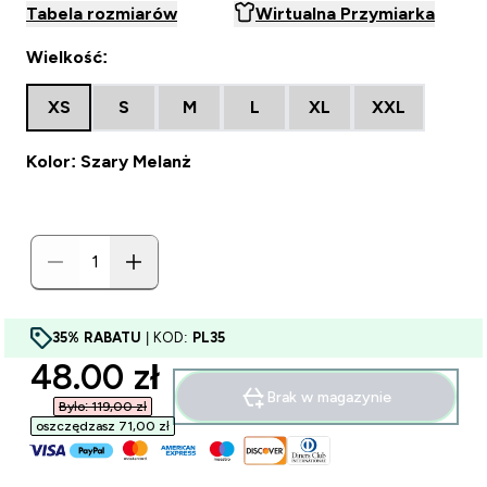
Tabela rozmiarów
Wirtualna Przymiarka
Wielkość:
XS
S
M
L
XL
XXL
Kolor: Szary Melanż
35% RABATU
| KOD:
PL35
discounted price
48.00 zł‎
Brak w magazynie
Było: 119,00 zł‎
oszczędzasz 71,00 zł‎