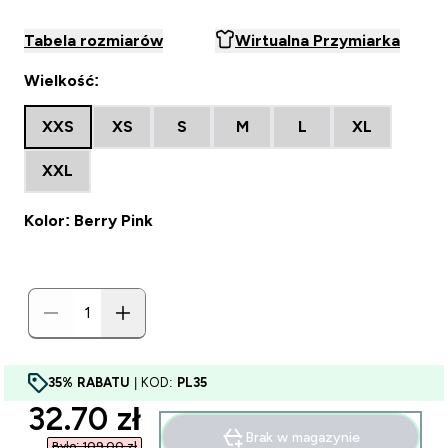
Tabela rozmiarów
Wirtualna Przymiarka
Wielkość:
XXS
XS
S
M
L
XL
XXL
Kolor: Berry Pink
35% RABATU
| KOD:
PL35
discounted price
32.70 zł‎
Brak w magazynie
Było: 109,00 zł‎