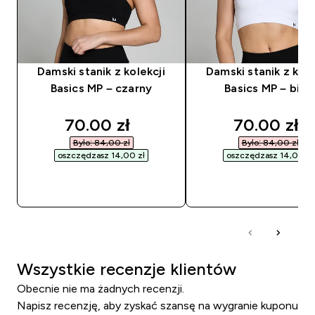
Damski stanik z kolekcji
Damski stanik z kole
Basics MP – czarny
Basics MP – biał
discounted price
discounted
70.00 zł‎
70.00 zł‎
Było: 84,00 zł‎
Było: 84,00 zł‎
oszczędzasz 14,00 zł‎
oszczędzasz 14,00 zł‎
SZYBKI ZAKUP
SZYBKI ZAKUP
Wszystkie recenzje klientów
Obecnie nie ma żadnych recenzji.
Napisz recenzję, aby zyskać szansę na wygranie kuponu