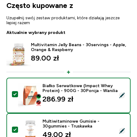
Często kupowane z
Uzupełnij swój zestaw produktami, które działają jeszcze
lepiej razem
Aktualnie wybrany produkt
Multivitamin Jelly Beans - 30servings - Apple,
Orange & Raspberry
89.00 zł‎
Białko Serwatkowe (Impact Whey
Protein) - 900G - 30Porcja - Wanilia
Wybierz ten produkt - Białko Serwatkowe (Impact Whey
286.99 zł‎
Multiwitaminowe Gumisie -
30gummies - Truskawka
Wybierz ten produkt - Multiwitaminowe Gumisie - 30
49.00 zł‎