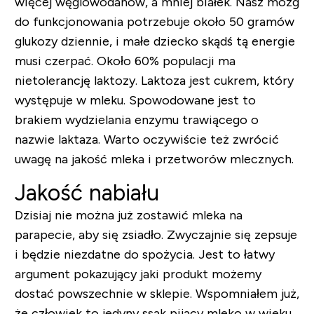
więcej węglowodanów, a mniej białek. Nasz mózg
do funkcjonowania potrzebuje około 50 gramów
glukozy dziennie, i małe dziecko skądś tą energie
musi czerpać. Około 60% populacji ma
nietolerancję laktozy. Laktoza jest cukrem, który
występuje w mleku. Spowodowane jest to
brakiem wydzielania enzymu trawiącego o
nazwie laktaza. Warto oczywiście też zwrócić
uwagę na jakość mleka i przetworów mlecznych.
Jakość nabiału
Dzisiaj nie można już zostawić mleka na
parapecie, aby się zsiadło. Zwyczajnie się zepsuje
i będzie niezdatne do spożycia. Jest to łatwy
argument pokazujący jaki produkt możemy
dostać powszechnie w sklepie. Wspomniałem już,
że człowiek to jedyny ssak pijący mleko w wieku