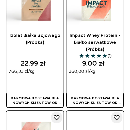
Izolat Białka Sojowego
Impact Whey Protein -
(Próbka)
Białko serwatkowe
(Próbka)
(1)
5 out of 5 stars
22.99 zł‎
9.00 zł‎
766,33 zł‎/kg
360,00 zł‎/kg
SZYBKI ZAKUP
SZYBKI ZAKUP
DARMOWA DOSTAWA DLA
DARMOWA DOSTAWA DLA
NOWYCH KLIENTÓW OD
NOWYCH KLIENTÓW OD
180PLN
| PROMOCJA
180PLN
| PROMOCJA
STOSOWANA
STOSOWANA
AUTOMATYCZNIE
AUTOMATYCZNIE