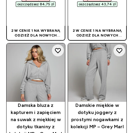
oszczędzasz 84,75 zł‎
oszczędzasz 43,74 zł‎
SZYBKI ZAKUP
SZYBKI ZAKUP
2 W CENIE 1 NA WYBRANĄ
2 W CENIE 1 NA WYBRANĄ
ODZIEŻ DLA NOWYCH
ODZIEŻ DLA NOWYCH
KLIENTÓW! RABAT
KLIENTÓW! RABAT
NALICZANY
NALICZANY
AUTOMATYCZNIE
AUTOMATYCZNIE
Damska bluza z
Damskie miękkie w
kapturem i zapięciem
dotyku joggery z
na suwak z miękkiej w
prostymi nogawkami z
dotyku tkaniny z
kolekcji MP – Grey Marl