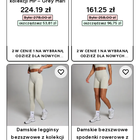
kolekcji MP – Grey Marl
discounted price
discounted pric
224.19 zł‎
161.25 zł‎
Było: 278,00 zł‎
Było: 258,00 zł‎
oszczędzasz 53,81 zł‎
oszczędzasz 96,75 zł‎
SZYBKI ZAKUP
SZYBKI ZAKUP
2 W CENIE 1 NA WYBRANĄ
2 W CENIE 1 NA WYBRANĄ
ODZIEŻ DLA NOWYCH
ODZIEŻ DLA NOWYCH
KLIENTÓW! RABAT
KLIENTÓW! RABAT
NALICZANY
NALICZANY
AUTOMATYCZNIE
AUTOMATYCZNIE
Damskie legginsy
Damskie bezszwowe
bezszwowe z kolekcji
spodenki rowerowe z