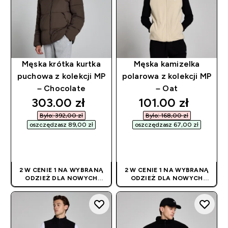
Męska krótka kurtka
Męska kamizelka
puchowa z kolekcji MP
polarowa z kolekcji MP
– Chocolate
– Oat
discounted price
discounted pric
303.00 zł‎
101.00 zł‎
Było: 392,00 zł‎
Było: 168,00 zł‎
oszczędzasz 89,00 zł‎
oszczędzasz 67,00 zł‎
SZYBKI ZAKUP
SZYBKI ZAKUP
2 W CENIE 1 NA WYBRANĄ
2 W CENIE 1 NA WYBRANĄ
ODZIEŻ DLA NOWYCH
ODZIEŻ DLA NOWYCH
KLIENTÓW! RABAT
KLIENTÓW! RABAT
NALICZANY
NALICZANY
AUTOMATYCZNIE
AUTOMATYCZNIE