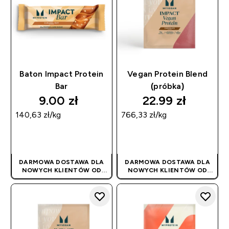
Baton Impact Protein
Vegan Protein Blend
Bar
(próbka)
9.00 zł‎
22.99 zł‎
140,63 zł‎/kg
766,33 zł‎/kg
SZYBKI ZAKUP
SZYBKI ZAKUP
DARMOWA DOSTAWA DLA
DARMOWA DOSTAWA DLA
NOWYCH KLIENTÓW OD
NOWYCH KLIENTÓW OD
180PLN
| PROMOCJA
180PLN
| PROMOCJA
STOSOWANA
STOSOWANA
AUTOMATYCZNIE
AUTOMATYCZNIE