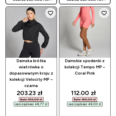
KLIENTÓW! RABAT
KLIENTÓW! RABAT
NALICZANY
NALICZANY
AUTOMATYCZNIE
AUTOMATYCZNIE
Damska krótka
Damskie spodenki z
wiatrówka o
kolekcji Tempo MP –
dopasowanym kroju z
Coral Pink
kolekcji Velocity MP –
czarna
discounted price
discounted pric
203.23 zł‎
112.00 zł‎
Było: 252,00 zł‎
Było: 160,00 zł‎
oszczędzasz 48,77 zł‎
oszczędzasz 48,00 zł‎
SZYBKI ZAKUP
SZYBKI ZAKUP