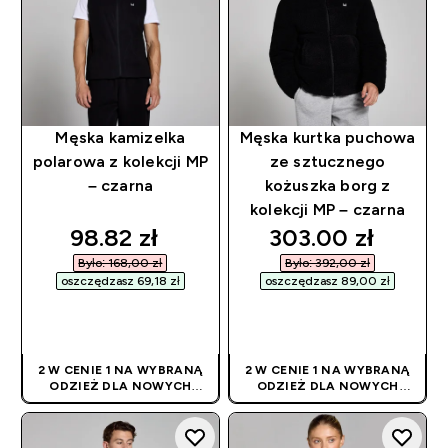
Męska kamizelka
Męska kurtka puchowa
polarowa z kolekcji MP
ze sztucznego
– czarna
kożuszka borg z
kolekcji MP – czarna
discounted price
discounted pric
98.82 zł‎
303.00 zł‎
Było: 168,00 zł‎
Było: 392,00 zł‎
oszczędzasz 69,18 zł‎
oszczędzasz 89,00 zł‎
SZYBKI ZAKUP
SZYBKI ZAKUP
2 W CENIE 1 NA WYBRANĄ
2 W CENIE 1 NA WYBRANĄ
ODZIEŻ DLA NOWYCH
ODZIEŻ DLA NOWYCH
KLIENTÓW! RABAT
KLIENTÓW! RABAT
NALICZANY
NALICZANY
AUTOMATYCZNIE
AUTOMATYCZNIE