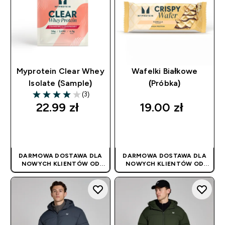
Myprotein Clear Whey
Wafelki Białkowe
Isolate (Sample)
(Próbka)
(3)
4 out of 5 stars
22.99 zł‎
19.00 zł‎
SZYBKI ZAKUP
SZYBKI ZAKUP
DARMOWA DOSTAWA DLA
DARMOWA DOSTAWA DLA
NOWYCH KLIENTÓW OD
NOWYCH KLIENTÓW OD
180PLN
| PROMOCJA
180PLN
| PROMOCJA
STOSOWANA
STOSOWANA
AUTOMATYCZNIE
AUTOMATYCZNIE