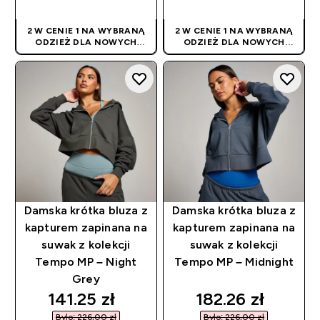
2 W CENIE 1 NA WYBRANĄ
2 W CENIE 1 NA WYBRANĄ
ODZIEŻ DLA NOWYCH
ODZIEŻ DLA NOWYCH
KLIENTÓW! RABAT
KLIENTÓW! RABAT
NALICZANY
NALICZANY
AUTOMATYCZNIE
AUTOMATYCZNIE
Damska krótka bluza z
Damska krótka bluza z
kapturem zapinana na
kapturem zapinana na
suwak z kolekcji
suwak z kolekcji
Tempo MP – Night
Tempo MP – Midnight
Grey
discounted price
discounted pric
141.25 zł‎
182.26 zł‎
Było: 226,00 zł‎
Było: 226,00 zł‎