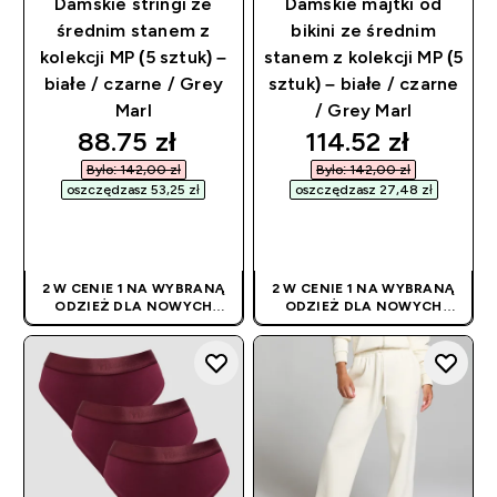
Damskie stringi ze
Damskie majtki od
średnim stanem z
bikini ze średnim
kolekcji MP (5 sztuk) –
stanem z kolekcji MP (5
białe / czarne / Grey
sztuk) – białe / czarne
Marl
/ Grey Marl
discounted price
discounted pric
88.75 zł‎
114.52 zł‎
Było: 142,00 zł‎
Było: 142,00 zł‎
oszczędzasz 53,25 zł‎
oszczędzasz 27,48 zł‎
SZYBKI ZAKUP
SZYBKI ZAKUP
2 W CENIE 1 NA WYBRANĄ
2 W CENIE 1 NA WYBRANĄ
ODZIEŻ DLA NOWYCH
ODZIEŻ DLA NOWYCH
KLIENTÓW! RABAT
KLIENTÓW! RABAT
NALICZANY
NALICZANY
AUTOMATYCZNIE
AUTOMATYCZNIE