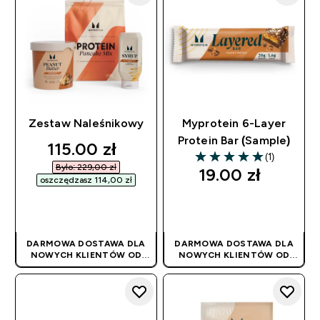
Zestaw Naleśnikowy
Myprotein 6-Layer
Protein Bar (Sample)
discounted price
115.00 zł‎
(1)
5 out of 5 stars
Było: 229,00 zł‎
19.00 zł‎
oszczędzasz 114,00 zł‎
SZYBKI ZAKUP
SZYBKI ZAKUP
DARMOWA DOSTAWA DLA
DARMOWA DOSTAWA DLA
NOWYCH KLIENTÓW OD
NOWYCH KLIENTÓW OD
180PLN
| PROMOCJA
180PLN
| PROMOCJA
STOSOWANA
STOSOWANA
AUTOMATYCZNIE
AUTOMATYCZNIE