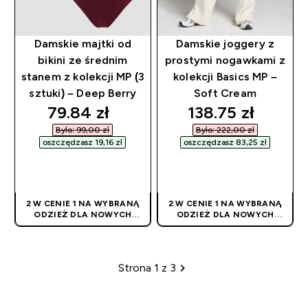
Damskie majtki od
Damskie joggery z
bikini ze średnim
prostymi nogawkami z
stanem z kolekcji MP (3
kolekcji Basics MP –
sztuki) – Deep Berry
Soft Cream
discounted price
discounted pric
79.84 zł‎
138.75 zł‎
Było: 99,00 zł‎
Było: 222,00 zł‎
oszczędzasz 19,16 zł‎
oszczędzasz 83,25 zł‎
SZYBKI ZAKUP
SZYBKI ZAKUP
2 W CENIE 1 NA WYBRANĄ
2 W CENIE 1 NA WYBRANĄ
ODZIEŻ DLA NOWYCH
ODZIEŻ DLA NOWYCH
KLIENTÓW! RABAT
KLIENTÓW! RABAT
NALICZANY
NALICZANY
AUTOMATYCZNIE
AUTOMATYCZNIE
Strona 1 z 3
Paginacja