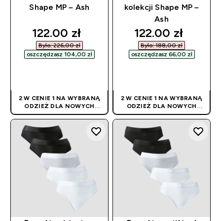
Shape MP – Ash
kolekcji Shape MP –
Ash
discounted price
discounted pric
122.00 zł‎
122.00 zł‎
Było: 226,00 zł‎
Było: 188,00 zł‎
oszczędzasz 104,00 zł‎
oszczędzasz 66,00 zł‎
SZYBKI ZAKUP
SZYBKI ZAKUP
2 W CENIE 1 NA WYBRANĄ
2 W CENIE 1 NA WYBRANĄ
ODZIEŻ DLA NOWYCH
ODZIEŻ DLA NOWYCH
KLIENTÓW! RABAT
KLIENTÓW! RABAT
NALICZANY
NALICZANY
AUTOMATYCZNIE
AUTOMATYCZNIE