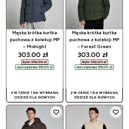
Męska krótka kurtka
Męska krótka kurtka
puchowa z kolekcji MP
puchowa z kolekcji MP
– Midnight
– Forest Green
discounted price
discounted pric
303.00 zł‎
303.00 zł‎
Było: 392,00 zł‎
Było: 392,00 zł‎
oszczędzasz 89,00 zł‎
oszczędzasz 89,00 zł‎
SZYBKI ZAKUP
SZYBKI ZAKUP
2 W CENIE 1 NA WYBRANĄ
2 W CENIE 1 NA WYBRANĄ
ODZIEŻ DLA NOWYCH
ODZIEŻ DLA NOWYCH
KLIENTÓW! RABAT
KLIENTÓW! RABAT
NALICZANY
NALICZANY
AUTOMATYCZNIE
AUTOMATYCZNIE