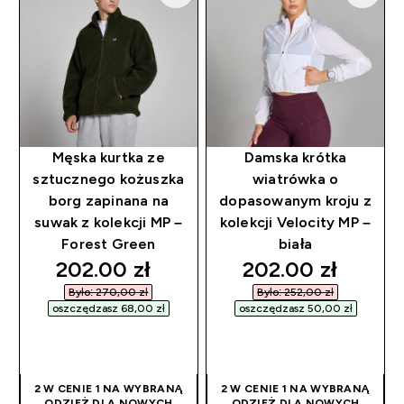
Męska kurtka ze
Damska krótka
sztucznego kożuszka
wiatrówka o
borg zapinana na
dopasowanym kroju z
suwak z kolekcji MP –
kolekcji Velocity MP –
Forest Green
biała
discounted price
discounted pric
202.00 zł‎
202.00 zł‎
Było: 270,00 zł‎
Było: 252,00 zł‎
oszczędzasz 68,00 zł‎
oszczędzasz 50,00 zł‎
SZYBKI ZAKUP
SZYBKI ZAKUP
2 W CENIE 1 NA WYBRANĄ
2 W CENIE 1 NA WYBRANĄ
ODZIEŻ DLA NOWYCH
ODZIEŻ DLA NOWYCH