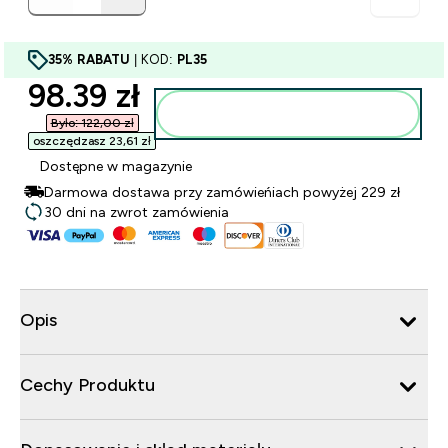
35% RABATU
| KOD:
PL35
discounted price
98.39 zł‎
Dodaj do torby
Było: 122,00 zł‎
oszczędzasz 23,61 zł‎
Dostępne w magazynie
Darmowa dostawa przy zamówieńiach powyżej 229 zł
30 dni na zwrot zamówienia
Opis
Cechy Produktu