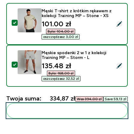
Męski T-shirt z krótkim rękawem z
kolekcji Training MP – Stone - XS
discounted price
101.00 zł‎
Wybierz ten produkt - Męski T-shirt z krótkim rękawem 
Było: 104,00 zł‎
oszczędzasz 3,00 zł‎
Męskie spodenki 2 w 1 z kolekcji
Training MP – Storm - L
discounted price
135.48 zł‎
Wybierz ten produkt - Męskie spodenki 2 w 1 z kolekcji
Było: 168,00 zł‎
oszczędzasz 32,52 zł‎
Twoja suma:
334,87 zł‎
Was 394,00 zł‎
Save 59,13 zł‎
Dodaj do swojej rutyny