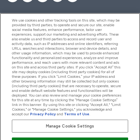
We use cookies and other tracking tools on this site, which may be
provided by third parties, to operate and secure our site, enable
Pomoc I Informacja
social media features, enhance performance, tailor user
experiences, support our marketing and advertising efforts. These
also enable us and third parties to access and record user and
activity data, such as IP addresses and online identifiers, referring
Produkty
URLs, searches and interactions, browser and device details, and
other usage information, which may be used to provide enhanced
functionality and personalized experiences, analyze and improve
performance, and reach users with more relevant content and ads
on this site and across third party sites. If you click “Accept All” this
Informacje O Firmie
site may deploy cookies (including third party cookies) for all of
these purposes. If you click “Limit Cookies,” your IP address and
other browsing information may still be collected but only cookies
(including third party cookies) that are necessary to operate, secure
Okazje W Myprotein
and enable default website features and functionalities will be
deployed. You can also review and manage your cookie preferences
for this site at any time by clicking the “Manage Cookie Settings”
link in this banner. By using this site or clicking "Accept All," "Limit
Cookies," or "Manage Cookie Settings," you acknowledge and
2026 The Hut.com Ltd
accept our
Privacy Policy
and
Terms of Use
.
Manage Cookie Settings