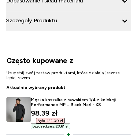
Dopasowanie i skład materiału
Szczegóły Produktu
Często kupowane z
Uzupełnij swój zestaw produktami, które działają jeszcze
lepiej razem
Aktualnie wybrany produkt
Męska koszulka z suwakiem 1/4 z kolekcji
Performance MP – Black Marl - XS
discounted price
98.39 zł‎
Było: 122,00 zł‎
oszczędzasz 23,61 zł‎