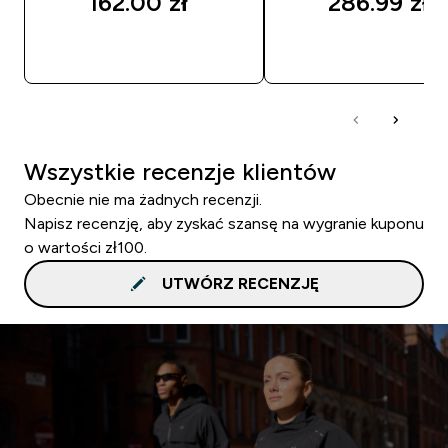
162.00 zł‎
286.99 zł‎
SZYBKI ZAKUP
SZYBKI ZAKUP
Wszystkie recenzje klientów
Obecnie nie ma żadnych recenzji.
Napisz recenzję, aby zyskać szansę na wygranie kuponu
o wartości zł100.
UTWÓRZ RECENZJĘ