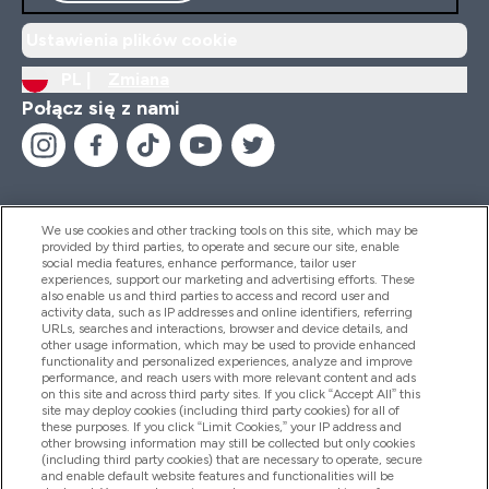
Ustawienia plików cookie
PL |
Zmiana
Połącz się z nami
We use cookies and other tracking tools on this site, which may be
provided by third parties, to operate and secure our site, enable
Pomoc I Informacja
social media features, enhance performance, tailor user
experiences, support our marketing and advertising efforts. These
also enable us and third parties to access and record user and
activity data, such as IP addresses and online identifiers, referring
Produkty
URLs, searches and interactions, browser and device details, and
other usage information, which may be used to provide enhanced
functionality and personalized experiences, analyze and improve
performance, and reach users with more relevant content and ads
on this site and across third party sites. If you click “Accept All” this
Informacje O Firmie
site may deploy cookies (including third party cookies) for all of
these purposes. If you click “Limit Cookies,” your IP address and
other browsing information may still be collected but only cookies
(including third party cookies) that are necessary to operate, secure
Okazje W Myprotein
and enable default website features and functionalities will be