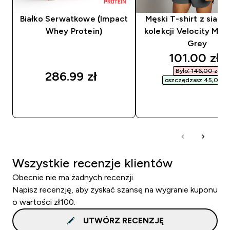
Białko Serwatkowe (Impact
Męski T-shirt z siatec
Whey Protein)
kolekcji Velocity MP 
Grey
discounted
101.00 zł‎
Było: 146,00 zł‎
286.99 zł‎
oszczędzasz 45,00 zł‎
SZYBKI ZAKUP
SZYBKI ZAKUP
Wszystkie recenzje klientów
Obecnie nie ma żadnych recenzji.
Napisz recenzję, aby zyskać szansę na wygranie kuponu
o wartości zł100.
UTWÓRZ RECENZJĘ