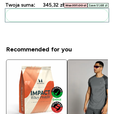
Twoja suma:
345,32 zł‎
Was 397,00 zł‎
Save 51,68 zł‎
Dodaj do swojej rutyny
Recommended for you