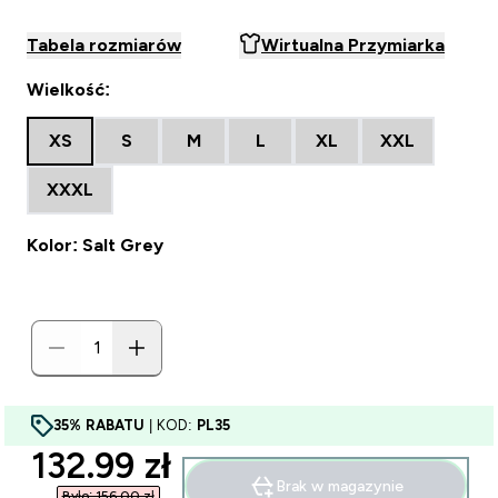
Tabela rozmiarów
Wirtualna Przymiarka
Wielkość:
XS
S
M
L
XL
XXL
XXXL
Kolor: Salt Grey
35% RABATU
| KOD:
PL35
discounted price
132.99 zł‎
Brak w magazynie
Było: 156,00 zł‎