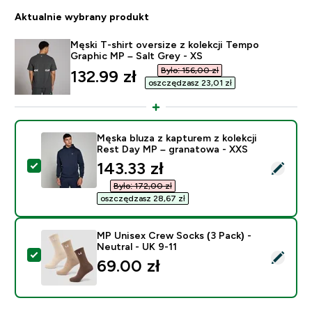
Aktualnie wybrany produkt
Męski T-shirt oversize z kolekcji Tempo
Graphic MP – Salt Grey - XS
Było: 156,00 zł‎
discounted price
132.99 zł‎
oszczędzasz 23,01 zł‎
Męska bluza z kapturem z kolekcji
Rest Day MP – granatowa - XXS
discounted price
143.33 zł‎
Wybierz ten produkt - Męska bluza z kapturem z kolek
Było: 172,00 zł‎
oszczędzasz 28,67 zł‎
MP Unisex Crew Socks (3 Pack) -
Neutral - UK 9-11
Wybierz ten produkt - MP Unisex Crew Socks (3 Pack) 
69.00 zł‎