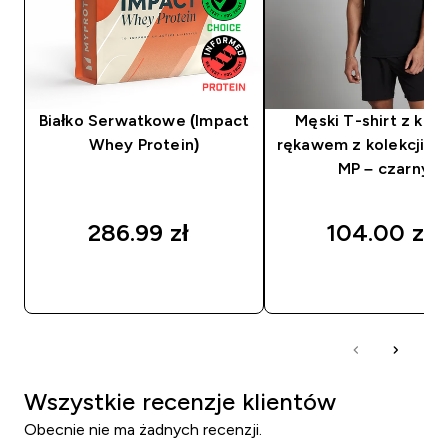
Białko Serwatkowe (Impact
Męski T-shirt z kró
Whey Protein)
rękawem z kolekcji Tr
MP – czarny
286.99 zł‎
104.00 zł‎
SZYBKI ZAKUP
SZYBKI ZAKUP
Wszystkie recenzje klientów
Obecnie nie ma żadnych recenzji.