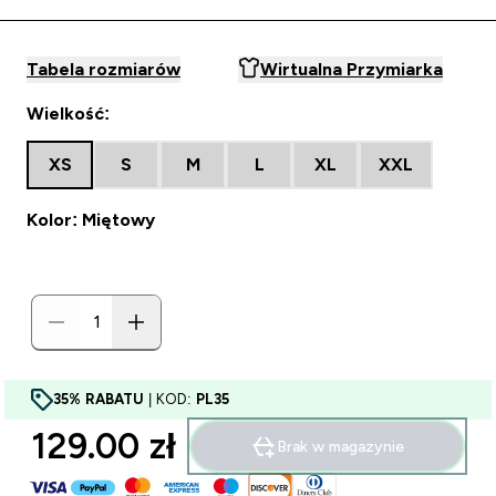
Tabela rozmiarów
Wirtualna Przymiarka
Wielkość:
XS
S
M
L
XL
XXL
Kolor: Miętowy
35% RABATU
| KOD:
PL35
129.00 zł‎
Brak w magazynie