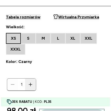
Tabela rozmiarów
Wirtualna Przymiarka
Wielkość:
XS
S
M
L
XL
XXL
XXXL
Kolor: Czarny
35% RABATU
| KOD:
PL35
discounted price
98.00 zł‎