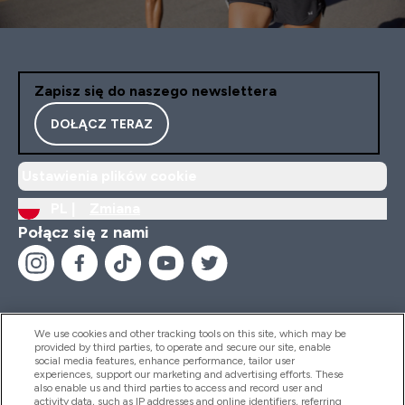
Zapisz się do naszego newslettera
DOŁĄCZ TERAZ
Ustawienia plików cookie
PL |
Zmiana
Połącz się z nami
We use cookies and other tracking tools on this site, which may be
provided by third parties, to operate and secure our site, enable
Pomoc I Informacja
social media features, enhance performance, tailor user
experiences, support our marketing and advertising efforts. These
also enable us and third parties to access and record user and
activity data, such as IP addresses and online identifiers, referring