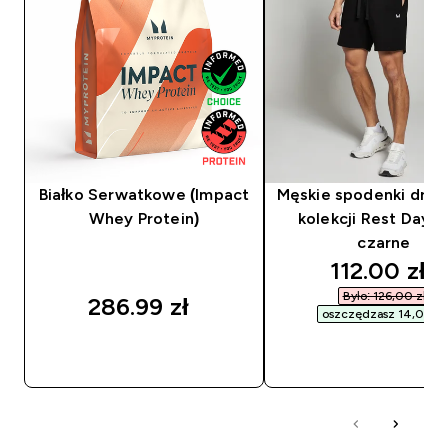
Białko Serwatkowe (Impact
Męskie spodenki dre
Whey Protein)
kolekcji Rest Day M
czarne
discounted
112.00 zł‎
Było: 126,00 zł‎
286.99 zł‎
oszczędzasz 14,00 zł‎
SZYBKI ZAKUP
SZYBKI ZAKUP