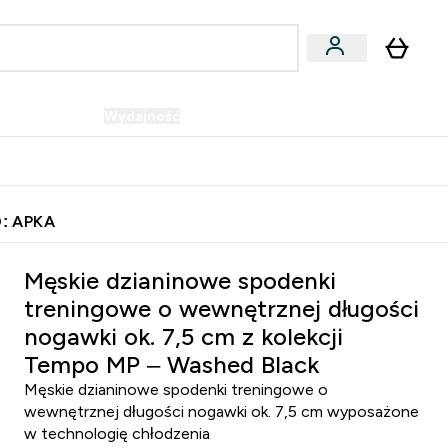
Wegańskie
Wydajność
Oferty!
u
er Batony i Przekąski submenu
Enter Wegańskie submenu
Enter Wydajność submenu
⌄
⌄
Szybka dostawa do punktu odbioru
: APKA
 nogawki ok. 7,5 cm z kolekcji Tempo MP – Washed Black
Męskie dzianinowe spodenki
treningowe o wewnętrznej długości
nogawki ok. 7,5 cm z kolekcji
Tempo MP – Washed Black
Męskie dzianinowe spodenki treningowe o
wewnętrznej długości nogawki ok. 7,5 cm wyposażone
w technologię chłodzenia