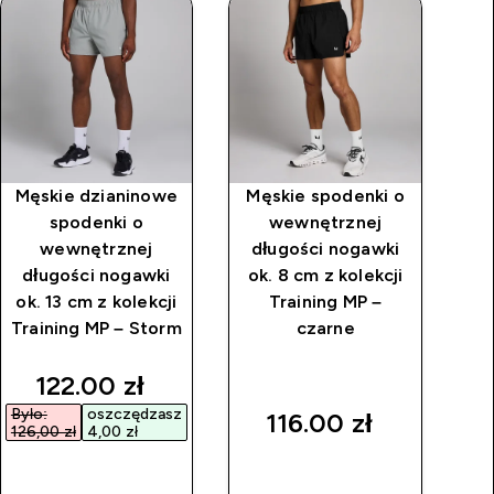
Męskie dzianinowe
Męskie spodenki o
M
spodenki o
wewnętrznej
wewnętrznej
długości nogawki
d
długości nogawki
ok. 8 cm z kolekcji
ok
ok. 13 cm z kolekcji
Training MP –
Training MP – Storm
czarne
discounted price
122.00 zł‎
Było:
oszczędzasz
Był
116.00 zł‎
126,00 zł‎
4,00 zł‎
169
SZYBKI
SZYBKI
ZAKUP
ZAKUP