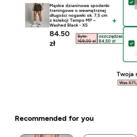
W
Męskie dzianinowe spodenki
treningowe o wewnętrznej
długości nogawki ok. 7,5 cm
z kolekcji Tempo MP –
Washed Black - XS
discounted price
84.50
Było:
oszczędzasz
169,00 zł‎
84,50 zł‎
zł‎
W
Twoja 
Was 571,9
Recommended for you