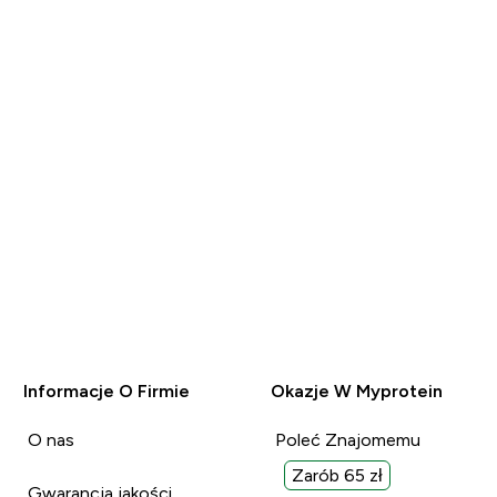
Informacje O Firmie
Okazje W Myprotein
O nas
Poleć Znajomemu
Zarób 65 zł
Gwarancja jakości