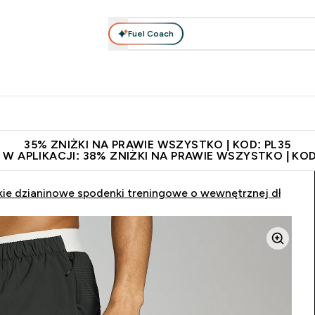
Fuel Coach
anie
Odzież i Akcesoria
Witaminy
Batony i Przekąski
rta submenu
łko submenu
Enter Odżywianie submenu
Enter Odzież i Akcesoria submenu
Enter Witaminy submen
Ent
⌄
⌄
⌄
⌄
 229zł
Niezrównana jakość
Zaproś znajomego, zarób 65zł
35% ZNIŻKI NA PRAWIE WSZYSTKO | KOD: PL35
 W APLIKACJI: 38% ZNIŻKI NA PRAWIE WSZYSTKO | KOD
ie dzianinowe spodenki treningowe o wewnętrznej długości