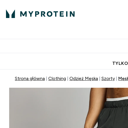
Porada Eksperta
Białko
Odżywi
Enter Porada Ekspe
Enter Bia
⌄
⌄
Darmowa dostawa do domu od
TYLKO
Strona główna
Clothing
Odzież Męska
Szorty
Męsk