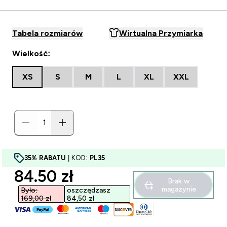
Tabela rozmiarów
Wirtualna Przymiarka
Wielkość:
XS
S
M
L
XL
XXL
35% RABATU
| KOD:
PL35
discounted price
84.50 zł‎
Brak w
magazynie
Było:
oszczędzasz
169,00 zł‎
84,50 zł‎