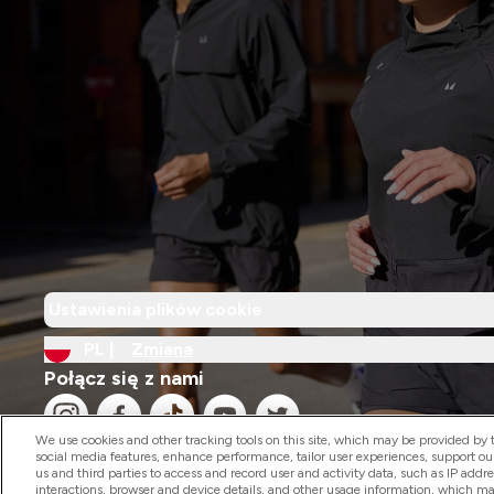
Ustawienia plików cookie
PL |
Zmiana
Połącz się z nami
We use cookies and other tracking tools on this site, which may be provided by th
social media features, enhance performance, tailor user experiences, support ou
us and third parties to access and record user and activity data, such as IP addr
interactions, browser and device details, and other usage information, which m