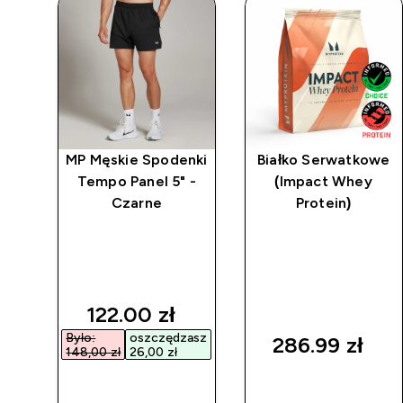
 o
MP Męskie Spodenki
Białko Serwatkowe
Tempo Panel 5" -
(Impact Whey
Czarne
Protein)
m z
o
eep
d price
discounted price
122.00 zł‎
asz
Było:
oszczędzasz
286.99 zł‎
148,00 zł‎
26,00 zł‎
SZYBKI
SZYBKI
ZAKUP
ZAKUP