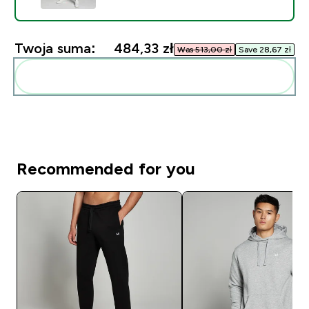
Twoja suma:
484,33 zł‎
Was 513,00 zł‎
Save 28,67 zł‎
Dodaj do swojej rutyny
Recommended for you