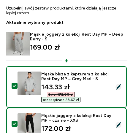
Uzupełnij swój zestaw produktami, które działają jeszcze
lepiej razem
Aktualnie wybrany produkt
Męskie joggery z kolekcji Rest Day MP – Deep
Berry - S
169.00 zł‎
Męska bluza z kapturem z kolekcji
Rest Day MP – Grey Marl - S
discounted price
143.33 zł‎
Wybierz ten produkt - Męska bluza z kapturem z kolekc
Było: 172,00 zł‎
oszczędzasz 28,67 zł‎
Męskie joggery z kolekcji Rest Day
MP – czarne - XXS
Wybierz ten produkt - Męskie joggery z kolekcji Rest 
172.00 zł‎