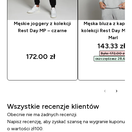
Męskie joggery z kolekcji
Męska bluza z kaptu
Rest Day MP – czarne
kolekcji Rest Day MP 
Marl
discounted
143.33 zł‎
Było: 172,00 zł‎
172.00 zł‎
oszczędzasz 28,67 zł‎
SZYBKI ZAKUP
SZYBKI ZAKUP
Wszystkie recenzje klientów
Obecnie nie ma żadnych recenzji.
Napisz recenzję, aby zyskać szansę na wygranie kuponu
o wartości zł100.