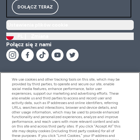
DOŁĄCZ TERAZ
Ustawienia plików cookie
PL |
Zmiana
Połącz się z nami
We use cookies and other tracking tools on this site, which may be
provided by third parties, to operate and secure our site, enable
Pomoc I Informacja
social media features, enhance performance, tailor user
experiences, support our marketing and advertising efforts. These
also enable us and third parties to access and record user and
activity data, such as IP addresses and online identifiers, referring
Produkty
URLs, searches and interactions, browser and device details, and
other usage information, which may be used to provide enhanced
functionality and personalized experiences, analyze and improve
performance, and reach users with more relevant content and ads
on this site and across third party sites. If you click “Accept All” this
Informacje O Firmie
site may deploy cookies (including third party cookies) for all of
these purposes. If you click “Limit Cookies,” your IP address and