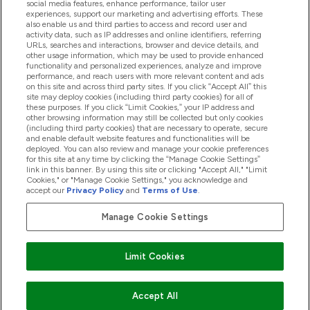
social media features, enhance performance, tailor user
experiences, support our marketing and advertising efforts. These
also enable us and third parties to access and record user and
activity data, such as IP addresses and online identifiers, referring
Produkty
URLs, searches and interactions, browser and device details, and
other usage information, which may be used to provide enhanced
functionality and personalized experiences, analyze and improve
performance, and reach users with more relevant content and ads
on this site and across third party sites. If you click “Accept All” this
Informacje O Firmie
site may deploy cookies (including third party cookies) for all of
these purposes. If you click “Limit Cookies,” your IP address and
other browsing information may still be collected but only cookies
(including third party cookies) that are necessary to operate, secure
Okazje W Myprotein
and enable default website features and functionalities will be
deployed. You can also review and manage your cookie preferences
for this site at any time by clicking the “Manage Cookie Settings”
link in this banner. By using this site or clicking "Accept All," "Limit
Cookies," or "Manage Cookie Settings," you acknowledge and
2026 The Hut.com Ltd
accept our
Privacy Policy
and
Terms of Use
.
Manage Cookie Settings
Pay with
Limit Cookies
Accept All