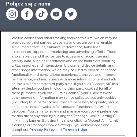
Połącz się z nami
We use cookies and other tracking tools on this site, which may be
provided by third parties, to operate and secure our site, enable
Pomoc I Informacja
social media features, enhance performance, tailor user
experiences, support our marketing and advertising efforts. These
also enable us and third parties to access and record user and
activity data, such as IP addresses and online identifiers, referring
Produkty
URLs, searches and interactions, browser and device details, and
other usage information, which may be used to provide enhanced
functionality and personalized experiences, analyze and improve
performance, and reach users with more relevant content and ads
on this site and across third party sites. If you click “Accept All” this
Informacje O Firmie
site may deploy cookies (including third party cookies) for all of
these purposes. If you click “Limit Cookies,” your IP address and
other browsing information may still be collected but only cookies
(including third party cookies) that are necessary to operate, secure
Okazje W Myprotein
and enable default website features and functionalities will be
deployed. You can also review and manage your cookie preferences
for this site at any time by clicking the “Manage Cookie Settings”
link in this banner. By using this site or clicking "Accept All," "Limit
Cookies," or "Manage Cookie Settings," you acknowledge and
2026 The Hut.com Ltd
accept our
Privacy Policy
and
Terms of Use
.