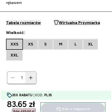
rękawem
Tabela rozmiarów
Wirtualna Przymiarka
Wielkość:
XXS
XS
S
M
L
XL
XXL
35% RABATU
| KOD:
PL35
discounted price
83.65 zł‎
Brak w magazynie
Było: 239,00 zł‎