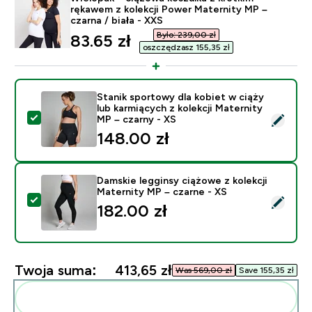
rękawem z kolekcji Power Maternity MP –
czarna / biała - XXS
Było: 239,00 zł‎
discounted price
83.65 zł‎
oszczędzasz 155,35 zł‎
Stanik sportowy dla kobiet w ciąży
lub karmiących z kolekcji Maternity
Wybierz ten produkt - Stanik sportowy dla kobiet w cią
MP – czarny - XS
148.00 zł‎
Damskie legginsy ciążowe z kolekcji
Maternity MP – czarne - XS
Wybierz ten produkt - Damskie legginsy ciążowe z kole
182.00 zł‎
Twoja suma:
413,65 zł‎
Was 569,00 zł‎
Save 155,35 zł‎
Dodaj do swojej rutyny