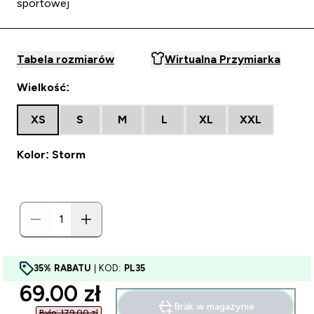
sportowej
Tabela rozmiarów
Wirtualna Przymiarka
Wielkość:
XS
S
M
L
XL
XXL
Kolor: Storm
35% RABATU
| KOD:
PL35
discounted price
69.00 zł‎
Brak w magazynie
Było: 179,00 zł‎