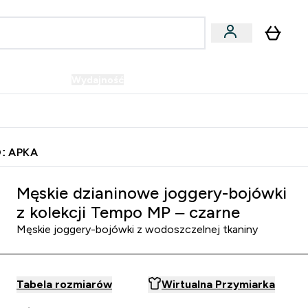
Wegańskie
Wydajność
Oferty!
u
er Batony i Przekąski submenu
Enter Wegańskie submenu
Enter Wydajność submenu
⌄
⌄
Szybka dostawa do punktu odbioru
: APKA
 MP – czarne
Męskie dzianinowe joggery-bojówki
z kolekcji Tempo MP – czarne
Męskie joggery-bojówki z wodoszczelnej tkaniny
Tabela rozmiarów
Wirtualna Przymiarka