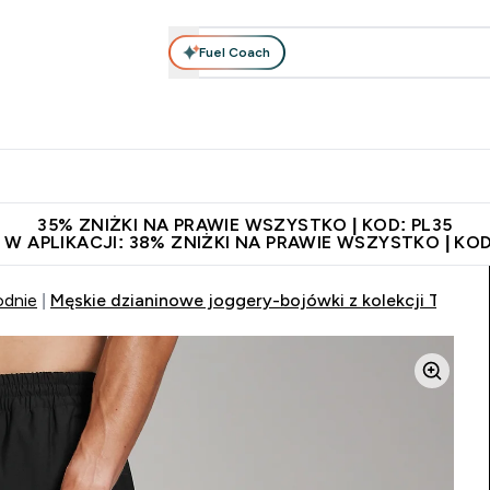
Fuel Coach
anie
Odzież i Akcesoria
Witaminy
Batony i Przekąski
rta submenu
łko submenu
Enter Odżywianie submenu
Enter Odzież i Akcesoria submenu
Enter Witaminy submen
Ent
⌄
⌄
⌄
⌄
 229zł
Niezrównana jakość
Zaproś znajomego, zarób 65zł
35% ZNIŻKI NA PRAWIE WSZYSTKO | KOD: PL35
 W APLIKACJI: 38% ZNIŻKI NA PRAWIE WSZYSTKO | KOD
odnie
Męskie dzianinowe joggery-bojówki z kolekcji Tempo