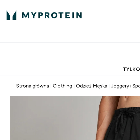
Porada Eksperta
Białko
Odżywi
Enter Porada Ekspe
Enter Bia
⌄
⌄
Darmowa dostawa do domu od
TYLKO
Strona główna
Clothing
Odzież Męska
Joggery i Sp