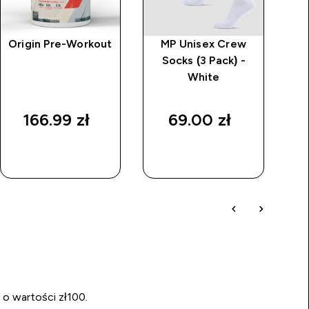
Origin Pre-Workout
MP Unisex Crew
P
Socks (3 Pack) -
White
pr
By
166.99 zł‎
69.00 zł‎
29,
SZYBKI
SZYBKI
ZAKUP
ZAKUP
 o wartości zł100.