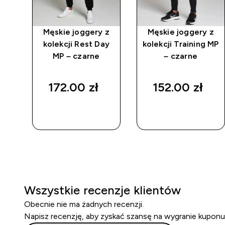
owe
Męskie joggery z
Męskie joggery z
ji
kolekcji Rest Day
kolekcji Training MP
MP – czarne
– czarne
172.00 zł‎
152.00 zł‎
SZYBKI
SZYBKI
ZAKUP
ZAKUP
Wszystkie recenzje klientów
Obecnie nie ma żadnych recenzji.
Napisz recenzję, aby zyskać szansę na wygranie kuponu