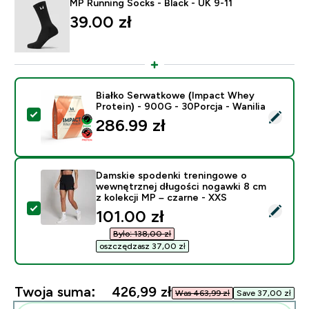
MP Running Socks - Black - UK 9-11
39.00 zł‎
Białko Serwatkowe (Impact Whey
Protein) - 900G - 30Porcja - Wanilia
Wybierz ten produkt - Białko Serwatkowe (Impact Whey
286.99 zł‎
Damskie spodenki treningowe o
wewnętrznej długości nogawki 8 cm
z kolekcji MP – czarne - XXS
Wybierz ten produkt - Damskie spodenki treningowe o
discounted price
101.00 zł‎
Było: 138,00 zł‎
oszczędzasz 37,00 zł‎
Twoja suma:
426,99 zł‎
Was 463,99 zł‎
Save 37,00 zł‎