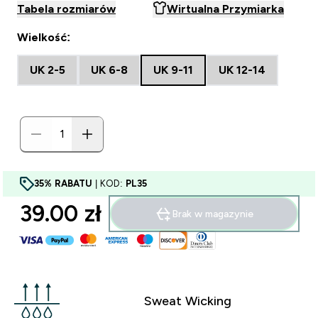
Tabela rozmiarów
Wirtualna Przymiarka
Wielkość:
UK 2-5
UK 6-8
UK 9-11
UK 12-14
35% RABATU
| KOD:
PL35
39.00 zł‎
Brak w magazynie
Sweat Wicking