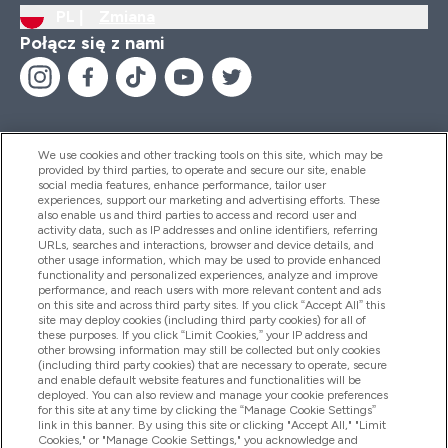
PL |
Zmiana
Połącz się z nami
We use cookies and other tracking tools on this site, which may be
provided by third parties, to operate and secure our site, enable
Pomoc I Informacja
social media features, enhance performance, tailor user
experiences, support our marketing and advertising efforts. These
also enable us and third parties to access and record user and
activity data, such as IP addresses and online identifiers, referring
Produkty
URLs, searches and interactions, browser and device details, and
other usage information, which may be used to provide enhanced
functionality and personalized experiences, analyze and improve
performance, and reach users with more relevant content and ads
on this site and across third party sites. If you click “Accept All” this
Informacje O Firmie
site may deploy cookies (including third party cookies) for all of
these purposes. If you click “Limit Cookies,” your IP address and
other browsing information may still be collected but only cookies
(including third party cookies) that are necessary to operate, secure
Okazje W Myprotein
and enable default website features and functionalities will be
deployed. You can also review and manage your cookie preferences
for this site at any time by clicking the “Manage Cookie Settings”
link in this banner. By using this site or clicking "Accept All," "Limit
Cookies," or "Manage Cookie Settings," you acknowledge and