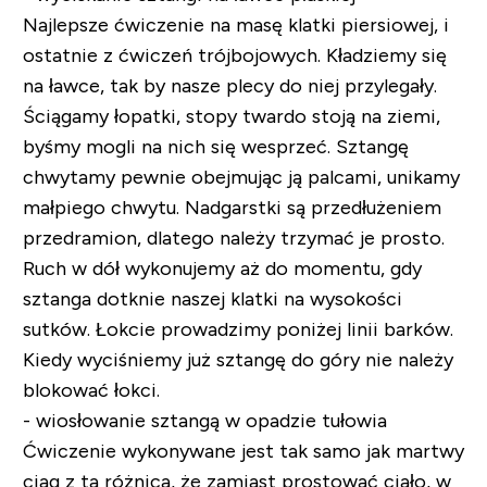
Najlepsze ćwiczenie na masę klatki piersiowej, i
ostatnie z ćwiczeń trójbojowych. Kładziemy się
na ławce, tak by nasze plecy do niej przylegały.
Ściągamy łopatki, stopy twardo stoją na ziemi,
byśmy mogli na nich się wesprzeć. Sztangę
chwytamy pewnie obejmując ją palcami, unikamy
małpiego chwytu. Nadgarstki są przedłużeniem
przedramion, dlatego należy trzymać je prosto.
Ruch w dół wykonujemy aż do momentu, gdy
sztanga dotknie naszej klatki na wysokości
sutków. Łokcie prowadzimy poniżej linii barków.
Kiedy wyciśniemy już sztangę do góry nie należy
blokować łokci.
- wiosłowanie sztangą w opadzie tułowia
Ćwiczenie wykonywane jest tak samo jak martwy
ciąg z tą różnicą, że zamiast prostować ciało, w