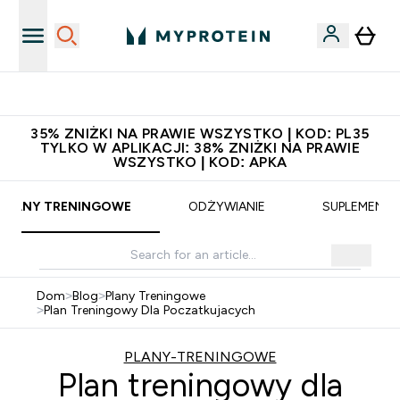
Zaproś znajomego, zarób 65zł
35% ZNIŻKI NA PRAWIE WSZYSTKO | KOD: PL35
TYLKO W APLIKACJI: 38% ZNIŻKI NA PRAWIE
WSZYSTKO | KOD: APKA
PLANY TRENINGOWE
ODŻYWIANIE
SUPLEMENTY
Dom
>
Blog
>
Plany Treningowe
>
Plan Treningowy Dla Poczatkujacych
PLANY-TRENINGOWE
Plan treningowy dla