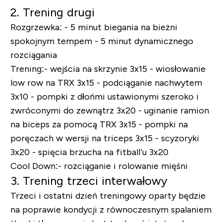
2. Trening drugi
Rozgrzewka:
- 5 minut biegania na bieżni
spokojnym tempem
- 5 minut dynamicznego
rozciągania
Trening:
-
wejścia na skrzynie 3x15
- wiosłowanie
low row na TRX 3x15
- podciąganie nachwytem
3x10
- pompki z dłońmi ustawionymi szeroko i
zwróconymi do zewnątrz 3x20
- uginanie ramion
na biceps za pomocą TRX 3x15
- pompki na
poręczach w wersji na triceps 3x15
- scyzoryki
3x20
- spięcia brzucha na fitball’u
3x20
Cool Down:
-
rozciąganie i rolowanie mięśni
3. Trening trzeci interwałowy
Trzeci i ostatni dzień treningowy oparty będzie
na poprawie kondycji z równoczesnym spalaniem