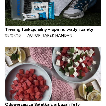
Trening funkcjonalny – opinie, wady i zalety
05/07/16
AUTOR: TAREK HAMDAN
Odświeżająca Sałatka z arbuza i fety