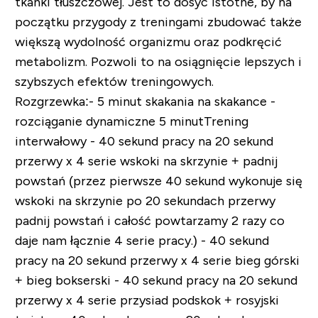
tkanki tłuszczowej. Jest to dosyć istotne, by na
początku przygody z treningami zbudować także
większą wydolność organizmu oraz podkręcić
metabolizm. Pozwoli to na osiągnięcie lepszych i
szybszych efektów treningowych.
Rozgrzewka:
-
5 minut skakania na skakance
-
rozciąganie dynamiczne 5 minut
Trening
interwałowy
- 40 sekund pracy na 20 sekund
przerwy x 4 serie wskoki na skrzynie + padnij
powstań (przez pierwsze 40 sekund wykonuje się
wskoki na skrzynie po 20 sekundach przerwy
padnij powstań i całość powtarzamy 2 razy co
daje nam łącznie 4 serie pracy.)
- 40 sekund
pracy na 20 sekund przerwy x 4 serie bieg górski
+ bieg bokserski
- 40 sekund pracy na 20 sekund
przerwy x 4 serie przysiad podskok + rosyjski