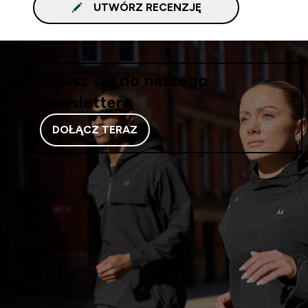
UTWÓRZ RECENZJĘ
Zapisz się do naszego
newslettera
DOŁĄCZ TERAZ