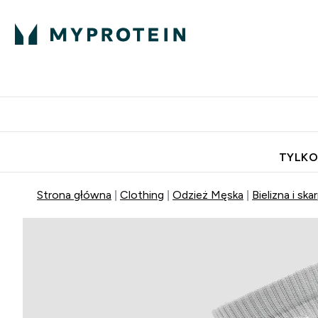
Porada Eksperta
Białko
Odżywi
Enter Porada Ekspe
Enter Bia
⌄
⌄
Darmowa dostawa do domu od
TYLKO
Strona główna
Clothing
Odzież Męska
Bielizna i ska