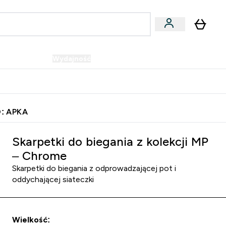
Wegańskie
Wydajność
Oferty!
u
er Batony i Przekąski submenu
Enter Wegańskie submenu
Enter Wydajność submenu
⌄
⌄
Szybka dostawa do punktu odbioru
: APKA
Skarpetki do biegania z kolekcji MP
– Chrome
Skarpetki do biegania z odprowadzającej pot i
oddychającej siateczki
Wielkość: