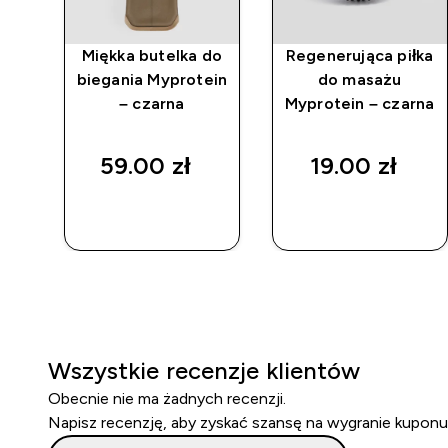
owe
Miękka butelka do
Regenerująca piłka
biegania Myprotein
do masażu
– czarna
Myprotein – czarna
59.00 zł‎
19.00 zł‎
SZYBKI
SZYBKI
ZAKUP
ZAKUP
Wszystkie recenzje klientów
Obecnie nie ma żadnych recenzji.
Napisz recenzję, aby zyskać szansę na wygranie kuponu