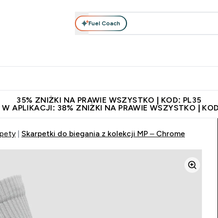
Fuel Coach
anie
Odzież i Akcesoria
Witaminy
Batony i Przekąski
rta submenu
łko submenu
Enter Odżywianie submenu
Enter Odzież i Akcesoria submenu
Enter Witaminy submen
Ent
⌄
⌄
⌄
⌄
 229zł
Niezrównana jakość
Zaproś znajomego, zarób 65zł
35% ZNIŻKI NA PRAWIE WSZYSTKO | KOD: PL35
 W APLIKACJI: 38% ZNIŻKI NA PRAWIE WSZYSTKO | KOD
rpety
Skarpetki do biegania z kolekcji MP – Chrome