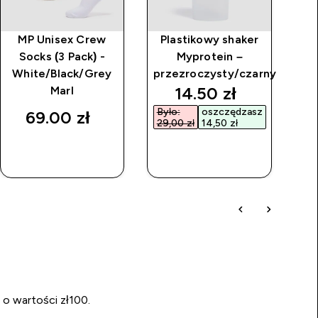
MP Unisex Crew
Plastikowy shaker
O
Socks (3 Pack) -
Myprotein –
White/Black/Grey
przezroczysty/czarny
cz
discounted price
14.50 zł‎
Marl
Było:
oszczędzasz
69.00 zł‎
29,00 zł‎
14,50 zł‎
SZYBKI
SZYBKI
ZAKUP
ZAKUP
 o wartości zł100.