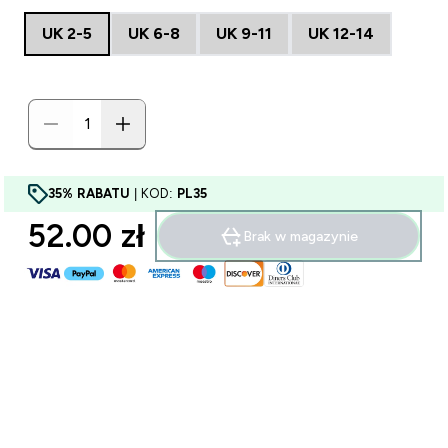
UK 2-5
UK 6-8
UK 9-11
UK 12-14
35% RABATU
| KOD:
PL35
52.00 zł‎
Brak w magazynie