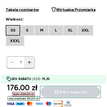
Tabela rozmiarów
Wirtualna Przymiarka
Wielkość:
XS
S
M
L
XL
XXL
XXXL
35% RABATU
| KOD:
PL35
discounted price
176.00 zł‎
Brak w magazynie
Było: 269,00 zł‎
oszczędzasz 93,00 zł‎