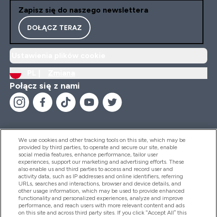
Zapisz się do naszego newslettera
DOŁĄCZ TERAZ
Ustawienia plików cookie
PL |
Zmiana
Połącz się z nami
We use cookies and other tracking tools on this site, which may be
provided by third parties, to operate and secure our site, enable
Pomoc I Informacja
social media features, enhance performance, tailor user
experiences, support our marketing and advertising efforts. These
also enable us and third parties to access and record user and
activity data, such as IP addresses and online identifiers, referring
Produkty
URLs, searches and interactions, browser and device details, and
other usage information, which may be used to provide enhanced
functionality and personalized experiences, analyze and improve
performance, and reach users with more relevant content and ads
on this site and across third party sites. If you click “Accept All” this
Informacje O Firmie