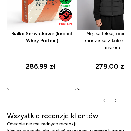
Białko Serwatkowe (Impact
Męska lekka, ociep
Whey Protein)
kamizelka z kolekcji
czarna
286.99 zł‎
278.00 zł‎
SZYBKI ZAKUP
SZYBKI ZAKUP
Wszystkie recenzje klientów
Obecnie nie ma żadnych recenzji.
Napisz recenzję, aby zyskać szansę na wygranie kuponu