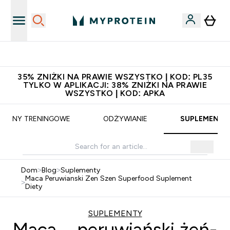
Niezrównana jakość
35% ZNIŻKI NA PRAWIE WSZYSTKO | KOD: PL35
TYLKO W APLIKACJI: 38% ZNIŻKI NA PRAWIE
WSZYSTKO | KOD: APKA
PLANY TRENINGOWE
ODŻYWIANIE
SUPLEMENTY
Dom
>
Blog
>
Suplementy
Maca Peruwianski Zen Szen Superfood Suplement
>
Diety
SUPLEMENTY
Maca – peruwiański żeń-