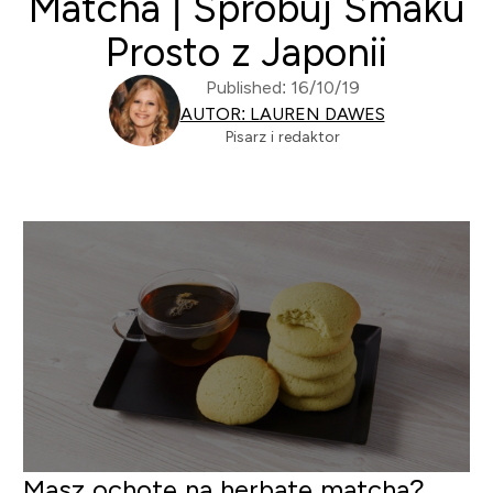
Matcha | Spróbuj Smaku
Prosto z Japonii
Published: 16/10/19
AUTOR: LAUREN DAWES
Pisarz i redaktor
Masz ochotę na herbatę matcha?