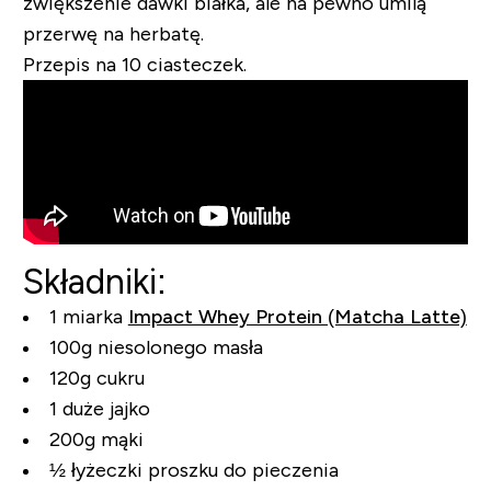
zwiększenie dawki białka, ale na pewno umilą
przerwę na herbatę.
Przepis na 10 ciasteczek.
Składniki:
1 miarka
Impact Whey Protein (Matcha Latte)
100g niesolonego masła
120g cukru
1 duże jajko
200g mąki
½ łyżeczki proszku do pieczenia