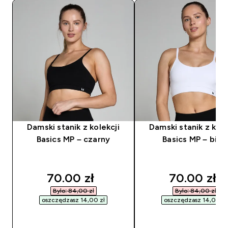
Damski stanik z kolekcji
Damski stanik z kole
Basics MP – czarny
Basics MP – biał
discounted price
discounted
70.00 zł‎
70.00 zł‎
Było: 84,00 zł‎
Było: 84,00 zł‎
oszczędzasz 14,00 zł‎
oszczędzasz 14,00 zł‎
SZYBKI ZAKUP
SZYBKI ZAKUP