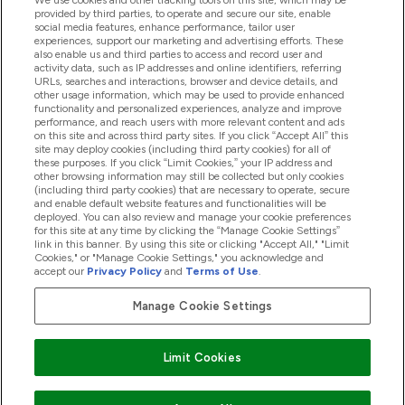
We use cookies and other tracking tools on this site, which may be
provided by third parties, to operate and secure our site, enable
Pomoc I Informacja
social media features, enhance performance, tailor user
experiences, support our marketing and advertising efforts. These
also enable us and third parties to access and record user and
activity data, such as IP addresses and online identifiers, referring
Produkty
URLs, searches and interactions, browser and device details, and
other usage information, which may be used to provide enhanced
functionality and personalized experiences, analyze and improve
performance, and reach users with more relevant content and ads
on this site and across third party sites. If you click “Accept All” this
Informacje O Firmie
site may deploy cookies (including third party cookies) for all of
these purposes. If you click “Limit Cookies,” your IP address and
other browsing information may still be collected but only cookies
(including third party cookies) that are necessary to operate, secure
Okazje W Myprotein
and enable default website features and functionalities will be
deployed. You can also review and manage your cookie preferences
for this site at any time by clicking the “Manage Cookie Settings”
link in this banner. By using this site or clicking "Accept All," "Limit
Cookies," or "Manage Cookie Settings," you acknowledge and
2026 The Hut.com Ltd
accept our
Privacy Policy
and
Terms of Use
.
Manage Cookie Settings
Pay with
Limit Cookies