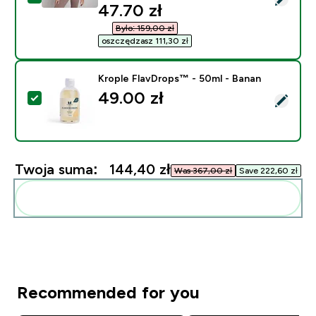
discounted price
47.70 zł‎
Było: 159,00 zł‎
oszczędzasz 111,30 zł‎
Krople FlavDrops™ - 50ml - Banan
49.00 zł‎
Wybierz ten produkt - Krople FlavDrops™ - 50ml - Ba
Twoja suma:
144,40 zł‎
Was 367,00 zł‎
Save 222,60 zł‎
Dodaj do swojej rutyny
Recommended for you