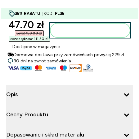
35% RABATU
| KOD:
PL35
discounted price
47.70 zł‎
Dodaj do torby
Było: 159,00 zł‎
oszczędzasz 111,30 zł‎
Dostępne w magazynie
Darmowa dostawa przy zamówieńiach powyżej 229 zł
30 dni na zwrot zamówienia
Opis
Cechy Produktu
Dopasowanie i skład materiału