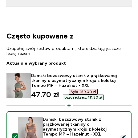
Często kupowane z
Uzupełnij swój zestaw produktami, które działają jeszcze
lepiej razem
Aktualnie wybrany produkt
Damski bezszwowy stanik z prążkowanej
tkaniny o asymetrycznym kroju z kolekcji
Tempo MP – Hazelnut - XXL
Było: 159,00 zł‎
discounted price
47.70 zł‎
oszczędzasz 111,30 zł‎
Damski bezszwowy stanik z
prążkowanej tkaniny o
asymetrycznym kroju z kolekcji
Tempo MP – Hazelnut - XXL
Wybierz ten produkt - Damski bezszwowy stanik z prą