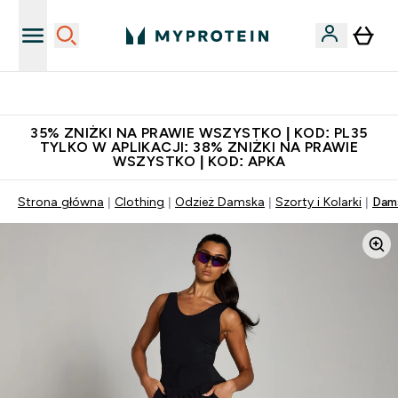
Niezrównana jakość
35% ZNIŻKI NA PRAWIE WSZYSTKO | KOD: PL35
TYLKO W APLIKACJI: 38% ZNIŻKI NA PRAWIE
WSZYSTKO | KOD: APKA
Strona główna
Clothing
Odzież Damska
Szorty i Kolarki
Dams