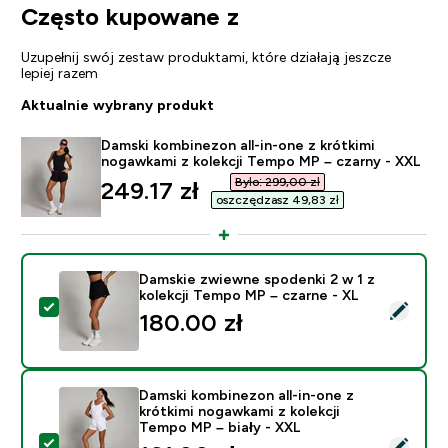
Często kupowane z
Uzupełnij swój zestaw produktami, które działają jeszcze
lepiej razem
Aktualnie wybrany produkt
Damski kombinezon all-in-one z krótkimi
nogawkami z kolekcji Tempo MP – czarny - XXL
Było: 299,00 zł‎
discounted price
249.17 zł‎
oszczędzasz 49,83 zł‎
Damskie zwiewne spodenki 2 w 1 z
kolekcji Tempo MP – czarne - XL
Wybierz ten produkt - Damskie zwiewne spodenki 2 w 
180.00 zł‎
Damski kombinezon all-in-one z
krótkimi nogawkami z kolekcji
Tempo MP – biały - XXL
Wybierz ten produkt - Damski kombinezon all-in-one z 