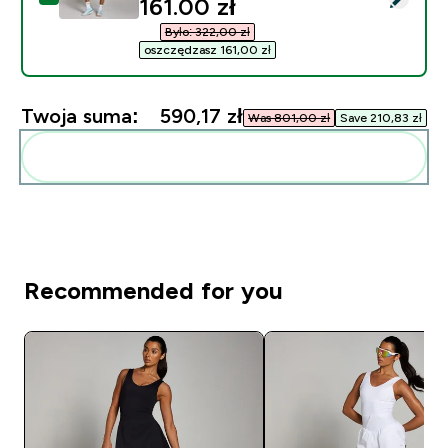
discounted price
161.00 zł‎
Było: 322,00 zł‎
oszczędzasz 161,00 zł‎
Twoja suma:
590,17 zł‎
Was 801,00 zł‎
Save 210,83 zł‎
Dodaj do swojej rutyny
Recommended for you