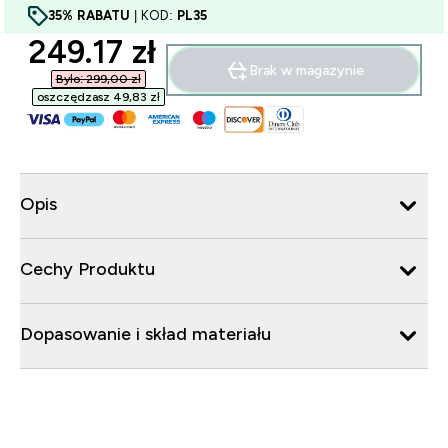
35% RABATU
| KOD:
PL35
discounted price
249.17 zł‎
Brak w magazynie
Było: 299,00 zł‎
oszczędzasz 49,83 zł‎
Opis
Cechy Produktu
Dopasowanie i skład materiału