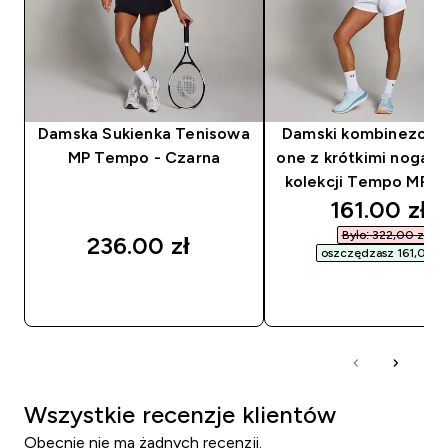
Damska Sukienka Tenisowa
Damski kombinezon al
MP Tempo - Czarna
one z krótkimi nogaw
kolekcji Tempo MP – 
discounted
161.00 zł‎
Było: 322,00 zł‎
236.00 zł‎
oszczędzasz 161,00 zł‎
SZYBKI ZAKUP
SZYBKI ZAKUP
Wszystkie recenzje klientów
Obecnie nie ma żadnych recenzji.