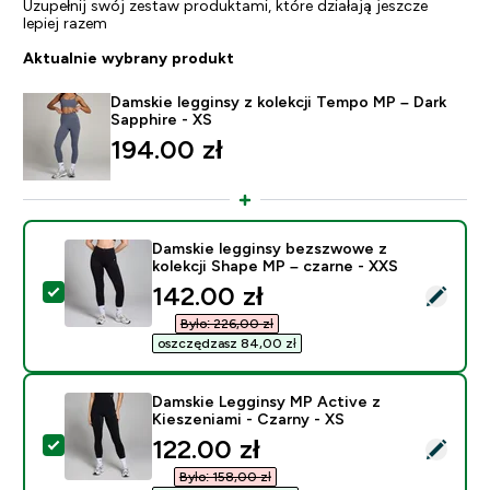
Uzupełnij swój zestaw produktami, które działają jeszcze
lepiej razem
Aktualnie wybrany produkt
Damskie legginsy z kolekcji Tempo MP – Dark
Sapphire - XS
194.00 zł‎
Damskie legginsy bezszwowe z
kolekcji Shape MP – czarne - XXS
discounted price
142.00 zł‎
Wybierz ten produkt - Damskie legginsy bezszwowe z 
Było: 226,00 zł‎
oszczędzasz 84,00 zł‎
Damskie Legginsy MP Active z
Kieszeniami - Czarny - XS
discounted price
122.00 zł‎
Wybierz ten produkt - Damskie Legginsy MP Active z K
Było: 158,00 zł‎