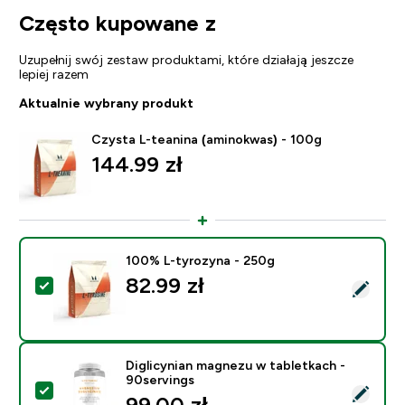
Często kupowane z
Uzupełnij swój zestaw produktami, które działają jeszcze
lepiej razem
Aktualnie wybrany produkt
Czysta L-teanina (aminokwas) - 100g
144.99 zł‎
100% L-tyrozyna - 250g
82.99 zł‎
Wybierz ten produkt - 100% L-tyrozyna - 250g
Diglicynian magnezu w tabletkach -
90servings
Wybierz ten produkt - Diglicynian magnezu w tabletka
99.00 zł‎