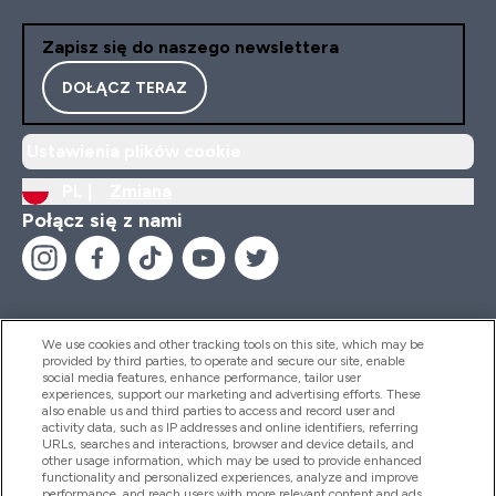
Zapisz się do naszego newslettera
DOŁĄCZ TERAZ
Ustawienia plików cookie
PL |
Zmiana
Połącz się z nami
We use cookies and other tracking tools on this site, which may be
provided by third parties, to operate and secure our site, enable
Pomoc I Informacja
social media features, enhance performance, tailor user
experiences, support our marketing and advertising efforts. These
also enable us and third parties to access and record user and
activity data, such as IP addresses and online identifiers, referring
Produkty
URLs, searches and interactions, browser and device details, and
other usage information, which may be used to provide enhanced
functionality and personalized experiences, analyze and improve
performance, and reach users with more relevant content and ads