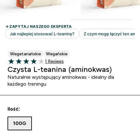
Wegetariańskie
Wegańskie
1 customer reviews
1 Reviews
4 out of 5 stars
Czysta L-teanina (aminokwas)
Naturalnie występujący aminokwas - idealny dla
każdego treningu
Ilość:
100G