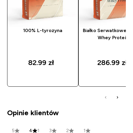
100% L-tyrozyna
Białko Serwatkowe (I
Whey Protein)
82.99 zł‎
286.99 zł‎
SZYBKI ZAKUP
SZYBKI ZAKUP
Opinie klientów
5
4
1
3
2
1