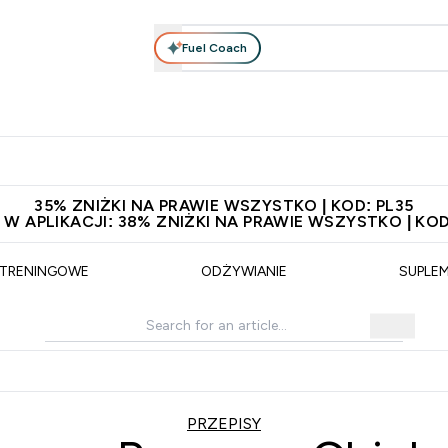
Fuel Coach
anie
Odzież i Akcesoria
Witaminy
Batony i Przekąski
rta submenu
łko submenu
Enter Odżywianie submenu
Enter Odzież i Akcesoria submenu
Enter Witaminy submen
Ent
⌄
⌄
⌄
⌄
 229zł
Niezrównana jakość
Zaproś znajomego, zarób 65zł
35% ZNIŻKI NA PRAWIE WSZYSTKO | KOD: PL35
 W APLIKACJI: 38% ZNIŻKI NA PRAWIE WSZYSTKO | KOD
 TRENINGOWE
ODŻYWIANIE
SUPLE
PRZEPISY