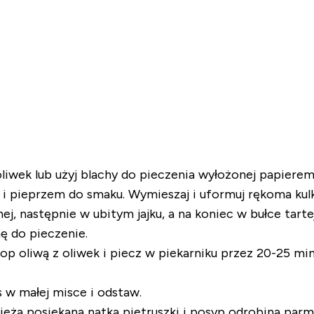
 oliwek lub użyj blachy do pieczenia wyłożonej papierem
 i pieprzem do smaku. Wymieszaj i uformuj rękoma kulk
, następnie w ubitym jajku, a na koniec w bułce tartej
ę do pieczenie.
rop oliwą z oliwek i piecz w piekarniku przez 20-25 min
s w małej misce i odstaw.
wieżą posiekaną natką pietruszki i posyp odrobiną parme