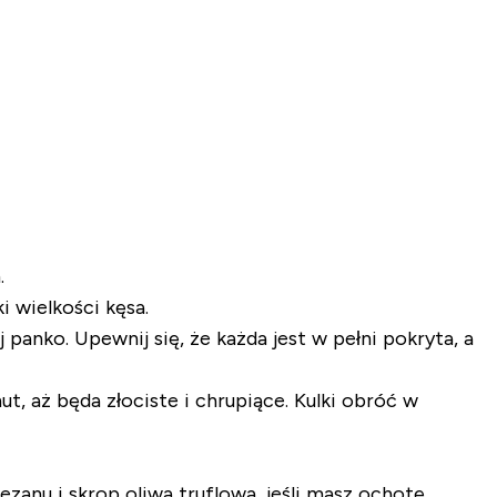
.
i wielkości kęsa.
 panko. Upewnij się, że każda jest w pełni pokryta, a
ut, aż będa złociste i chrupiące. Kulki obróć w
zanu i skrop oliwą truflową, jeśli masz ochotę.