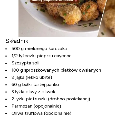
Składniki
500 g mielonego kurczaka
1/2 łyżeczki pieprzu cayenne
Szczypta soli
100 g
sproszkowanych płatków owsianych
2 jajka (lekko ubite)
60 g bułki tartej panko
3 łyżki oliwy z oliwek
2 łyżki pietruszki (drobno posiekanej)
Parmezan (opcjonalnie)
Oliwa truflowa (opcjonalnie)