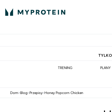
Porada Eksperta
Białko
Odżywi
Enter Porada Ekspe
Enter Bia
⌄
⌄
Darmowa dostawa do domu od
TYLKO
TRENING
PLANY
Dom
>
Blog
>
Przepisy
>
Honey Popcorn Chicken