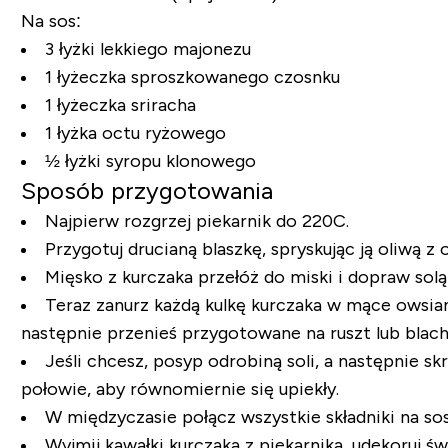
Na sos:
3 łyżki lekkiego majonezu
1 łyżeczka sproszkowanego czosnku
1 łyżeczka sriracha
1 łyżka octu ryżowego
½ łyżki syropu klonowego
Sposób przygotowania
Najpierw rozgrzej piekarnik do 220C.
Przygotuj drucianą blaszkę, spryskując ją oliwą z
Mięsko z kurczaka przełóż do miski i dopraw solą
Teraz zanurz każdą kulkę kurczaka w mące owsianej
następnie przenieś przygotowane na ruszt lub blach
Jeśli chcesz, posyp odrobiną soli, a następnie sk
połowie, aby równomiernie się upiekły.
W międzyczasie połącz wszystkie składniki na so
Wyjmij kawałki kurczaka z piekarnika, udekoruj ś