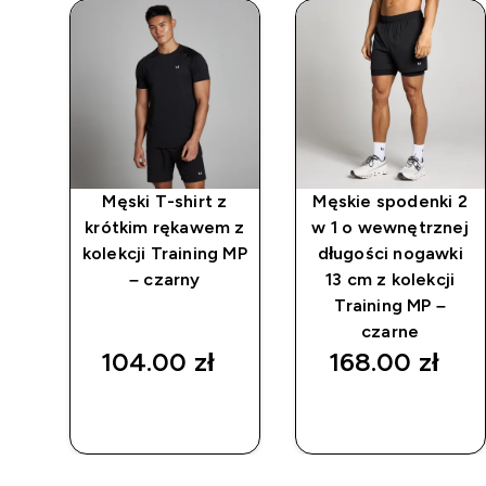
 2
Męski T-shirt z
Męskie spodenki 2
krótkim rękawem z
w 1 o wewnętrznej
orm
kolekcji Training MP
długości nogawki
– czarny
13 cm z kolekcji
Training MP –
d price
czarne
asz
104.00 zł‎
168.00 zł‎
SZYBKI
SZYBKI
ZAKUP
ZAKUP