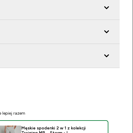
e lepiej razem
Męskie spodenki 2 w 1 z kolekcji
Training MP – Storm - L