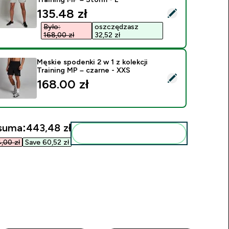
discounted price
135.48 zł‎
ybierz ten produkt - Męskie spodenki 2 w 1 z kolekcji Training
Było:
oszczędzasz
168,00 zł‎
32,52 zł‎
Męskie spodenki 2 w 1 z kolekcji
Training MP – czarne - XXS
ybierz ten produkt - Męskie spodenki 2 w 1 z kolekcji Training
168.00 zł‎
suma:
443,48 zł‎
Dodaj do swojej rutyny
00 zł‎
Save 60,52 zł‎