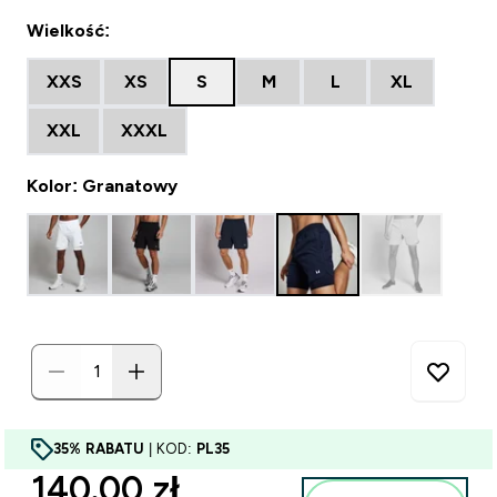
Wielkość:
XXS
XS
S
M
L
XL
XXL
XXXL
Kolor: Granatowy
35% RABATU
| KOD:
PL35
discounted price
140.00 zł‎