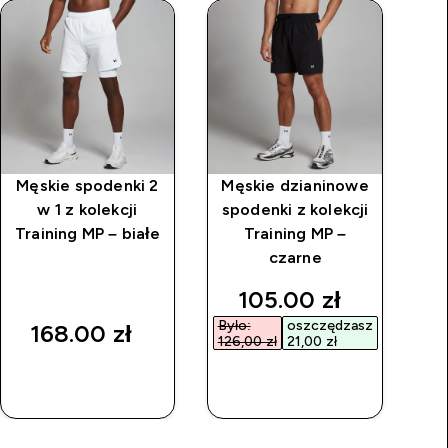
Męskie spodenki 2
Męskie dzianinowe
Bi
w 1 z kolekcji
spodenki z kolekcji
Training MP – białe
Training MP –
czarne
discounted price
105.00 zł‎
Było:
oszczędzasz
168.00 zł‎
126,00 zł‎
21,00 zł‎
SZYBKI
SZYBKI
ZAKUP
ZAKUP