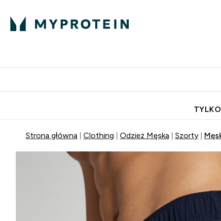
Porada Eksperta
Białko
Odżywi
Enter Porada Ekspe
Enter Bia
⌄
⌄
Darmowa dostawa do domu od
TYLKO
Strona główna
Clothing
Odzież Męska
Szorty
Męsk