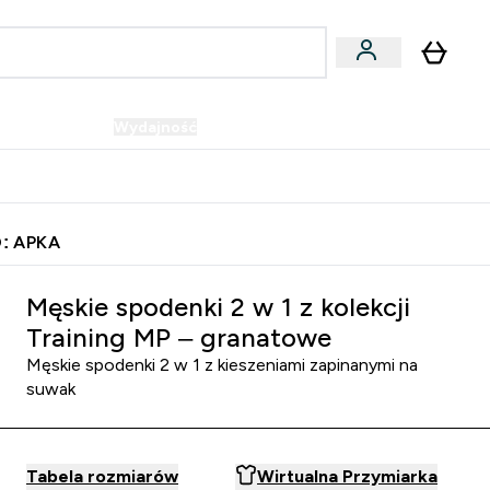
Wegańskie
Wydajność
Oferty!
u
er Batony i Przekąski submenu
Enter Wegańskie submenu
Enter Wydajność submenu
⌄
⌄
Szybka dostawa do punktu odbioru
: APKA
Męskie spodenki 2 w 1 z kolekcji
Training MP – granatowe
Męskie spodenki 2 w 1 z kieszeniami zapinanymi na
suwak
Tabela rozmiarów
Wirtualna Przymiarka