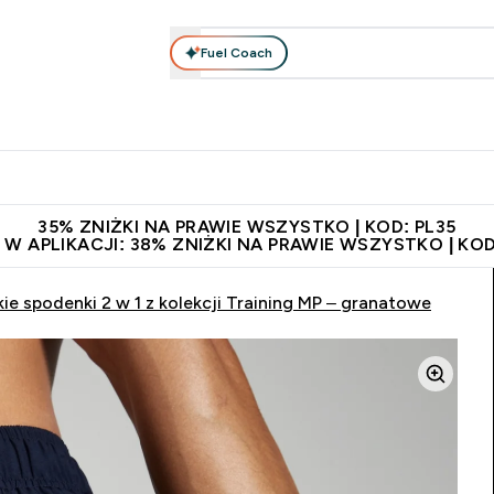
Fuel Coach
anie
Odzież i Akcesoria
Witaminy
Batony i Przekąski
rta submenu
łko submenu
Enter Odżywianie submenu
Enter Odzież i Akcesoria submenu
Enter Witaminy submen
Ent
⌄
⌄
⌄
⌄
 229zł
Niezrównana jakość
Zaproś znajomego, zarób 65zł
35% ZNIŻKI NA PRAWIE WSZYSTKO | KOD: PL35
 W APLIKACJI: 38% ZNIŻKI NA PRAWIE WSZYSTKO | KOD
ie spodenki 2 w 1 z kolekcji Training MP – granatowe