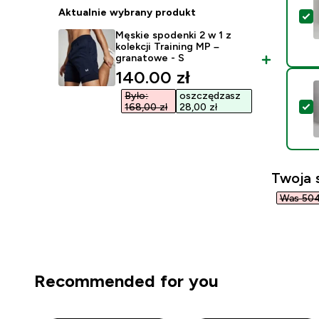
Aktualnie wybrany produkt
W
Męskie spodenki 2 w 1 z
kolekcji Training MP –
granatowe - S
discounted price
140.00 zł‎
Było:
oszczędzasz
W
168,00 zł‎
28,00 zł‎
Twoja 
Was 504,
Recommended for you