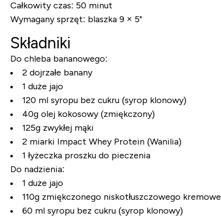
Całkowity czas:
50 minut
Wymagany sprzęt:
blaszka 9 × 5"
Składniki
Do chleba bananowego:
2 dojrzałe banany
1 duże jajo
120 ml syropu bez cukru (syrop klonowy)
40g olej kokosowy (zmiękczony)
125g zwykłej mąki
2 miarki Impact Whey Protein (Wanilia)
1 łyżeczka proszku do pieczenia
Do nadzienia:
1 duże jajo
110g zmiękczonego niskotłuszczowego kremowe
60 ml syropu bez cukru (syrop klonowy)