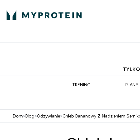
Porada Eksperta
Białko
Odżywi
Enter Porada Ekspe
Enter Bia
⌄
⌄
Darmowa dostawa do domu od
TYLKO
TRENING
PLANY
Dom
>
Blog
>
Odzywianie
>
Chleb Bananowy Z Nadzieniem Serni