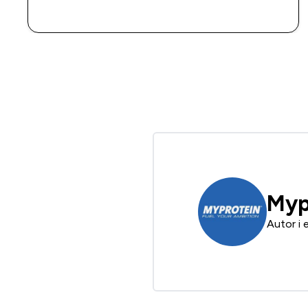
SZYBKI ZAKUP
Myp
Autor i 