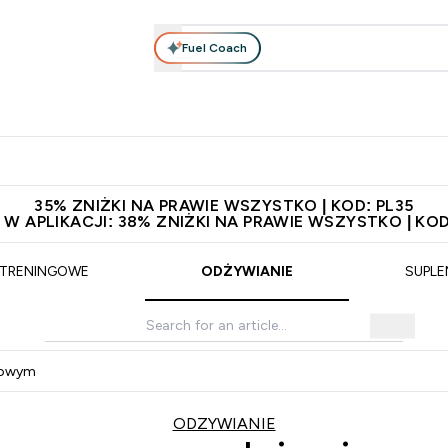
Fuel Coach
anie
Odzież i Akcesoria
Witaminy
Batony i Przekąski
rta submenu
łko submenu
Enter Odżywianie submenu
Enter Odzież i Akcesoria submenu
Enter Witaminy submen
Ent
⌄
⌄
⌄
⌄
 229zł
Niezrównana jakość
Zaproś znajomego, zarób 65zł
35% ZNIŻKI NA PRAWIE WSZYSTKO | KOD: PL35
 W APLIKACJI: 38% ZNIŻKI NA PRAWIE WSZYSTKO | KOD
 TRENINGOWE
ODŻYWIANIE
SUPL
kowym
ODZYWIANIE