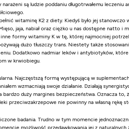
 narażeni są ludzie poddaniu długotrwałemu leczeniu 
ółciowego.
łnić witaminę K2 z diety. Kiedyś było jej stanowczo w
so, jaja, nabiał oraz ciężko u nas dostępne natto i mi
ć inne formy witaminy K w tę, której najmocniej potrz
spożywają dużo tłuszczy trans. Niestety także stoso
eniu. Dodatkowo nadmiar leków i antybiotyków, które
iom w krwiobiegu.
ularna. Najczęstszą formą występującą w suplementac
niałem wzmacniają swoje działanie. Działają synergist
ma bardzo duży margines bezpieczeństwa. Oznacza to, ż
leki przeciwzakrzepowe nie powinny na własną rękę s
zliczone badania. Trudno w tym momencie jednoznaczn
mencie możliwość przedawkowania jej z naturalnych źr