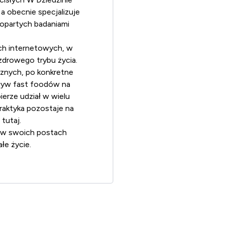
 obecnie specjalizuje
popartych badaniami
ach internetowych, w
 zdrowego trybu życia.
cznych, po konkretne
ływ fast foodów na
bierze udział w wielu
raktyka pozostaje na
r
tutaj
.
a w swoich postach
łe życie.