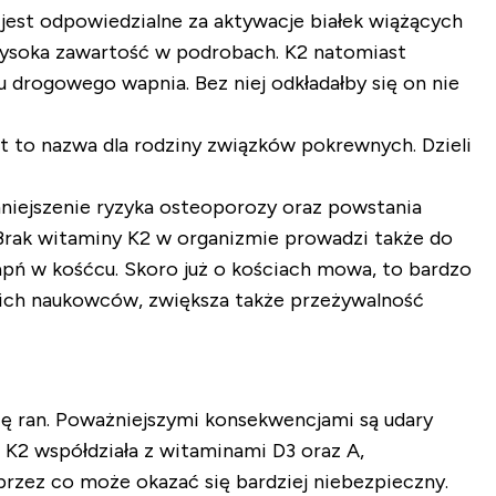
 jest odpowiedzialne za aktywacje białek wiążących
j wysoka zawartość w podrobach. K2 natomiast
 drogowego wapnia. Bez niej odkładałby się on nie
t to nazwa dla rodziny związków pokrewnych. Dzieli
niejszenie ryzyka osteoporozy oraz powstania
 Brak witaminy K2 w organizmie prowadzi także do
apń w kośćcu. Skoro już o kościach mowa, to bardzo
kich naukowców, zwiększa także przeżywalność
ię ran. Poważniejszymi konsekwencjami są udary
K2 współdziała z witaminami D3 oraz A,
przez co może okazać się bardziej niebezpieczny.