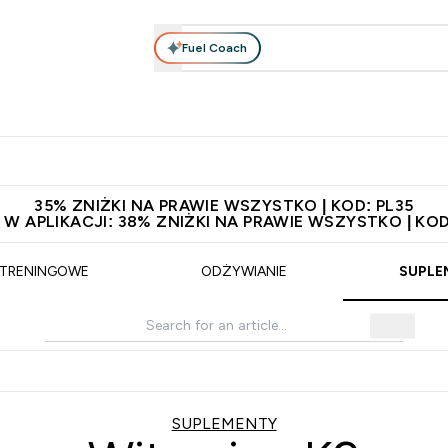
Fuel Coach
anie
Odzież i Akcesoria
Witaminy
Batony i Przekąski
rta submenu
łko submenu
Enter Odżywianie submenu
Enter Odzież i Akcesoria submenu
Enter Witaminy submen
Ent
⌄
⌄
⌄
⌄
 229zł
Niezrównana jakość
Zaproś znajomego, zarób 65zł
35% ZNIŻKI NA PRAWIE WSZYSTKO | KOD: PL35
 W APLIKACJI: 38% ZNIŻKI NA PRAWIE WSZYSTKO | KOD
 TRENINGOWE
ODŻYWIANIE
SUPLE
SUPLEMENTY