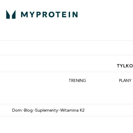
Porada Eksperta
Białko
Odżywi
Enter Porada Ekspe
Enter Bia
⌄
⌄
Darmowa dostawa do domu od
TYLKO
TRENING
PLANY
Dom
>
Blog
>
Suplementy
>
Witamina K2