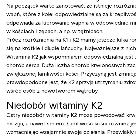
Na początek warto zanotować, że istnieje rozróżnie
wapń, które z kolei odpowiedzialne są za krzepliwo
odpowiada za kierowanie wapnia w odpowiednie miej
w kościach i zębach, a np. w tętnicach.
Prócz rozróżnienia na K1 i K2 mamy jeszcze kilka 
się na krótkie i długie łańcuchy. Najważniejsze z ni
Witamina K2 jak wspomniałem odpowiedzialna jest z
chorób serca. Duża liczba chorób krwionośnych zac
zwiększonej łamliwości kości. Przyczyną jest zmni
prawdopodobne jest, że K2 sprzyja utrzymaniu zdr
wśród osób z nowotworem wątroby.
Niedobór witaminy K2
Ostry niedobór witaminy K2 może powodować krwawie
mózgu, a nawet śmierć. Łamliwość kości również j
wzmacniając wzajemnie swoje działania. Przewlekły 