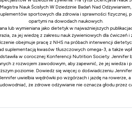
Magistra Nauk Ścisłych W Dziedzinie Badań Nad Odżywianiem, a
uplementów sportowych dla zdrowia i sprawności fizycznej, 
opartymi na dowodach naukowych.
ana lub wymieniana jako dietetyk w najważniejszych publikacj
razia, za jej wiedzę z zakresu nauk żywieniowych dla ćwiczeń i
dczenie obejmuje pracę z NHS na próbach interwencji dietety
ad suplementacją kwasów tłuszczowych omega-3, a także wp
edstawiła w corocznej
Konferencji Nutrition Society
. Jennifer 
nych z rozwojem zawodowym, aby zapewnić, że jej wiedza i p
ższym poziomie. Dowiedz się więcej o doświadczeniu Jennife
ennifer uwielbia wędrówki po wzgórzach i jazdę na rowerze, 
 udowodniać, że zdrowe odżywianie nie oznacza głodu przez ca