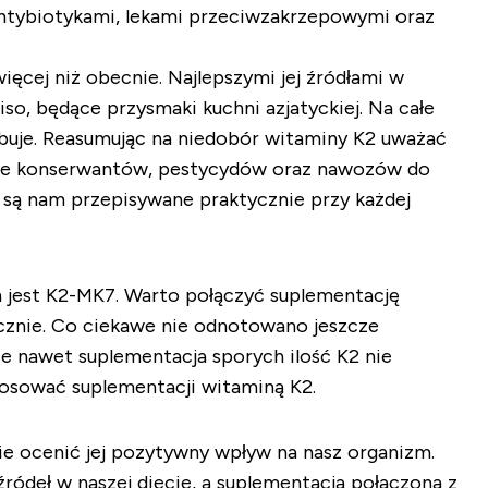
antybiotykami, lekami przeciwzakrzepowymi oraz
ięcej niż obecnie. Najlepszymi jej źródłami w
so, będące przysmaki kuchni azjatyckiej. Na całe
ebuje. Reasumując na niedobór witaminy K2 uważać
wanie konserwantów, pestycydów oraz nawozów do
 są nam przepisywane praktycznie przy każdej
h jest K2-MK7. Warto połączyć suplementację
ycznie. Co ciekawe nie odnotowano jeszcze
e nawet suplementacja sporych ilość K2 nie
tosować suplementacji witaminą K2.
ie ocenić jej pozytywny wpływ na nasz organizm.
ódeł w naszej diecie, a suplementacja połączona z