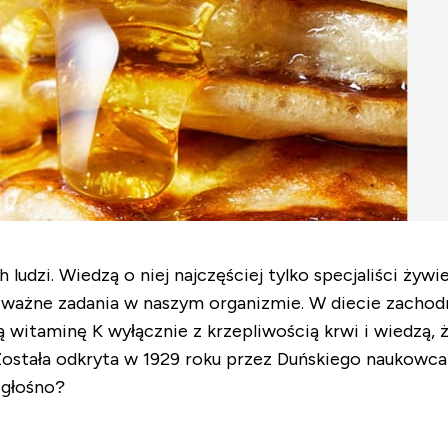
udzi. Wiedzą o niej najczęściej tylko specjaliści żywien
o ważne zadania w naszym organizmie. W diecie zachod
 witaminę K wyłącznie z krzepliwością krwi i wiedzą, ż
Została odkryta w 1929 roku przez Duńskiego naukowc
j głośno?