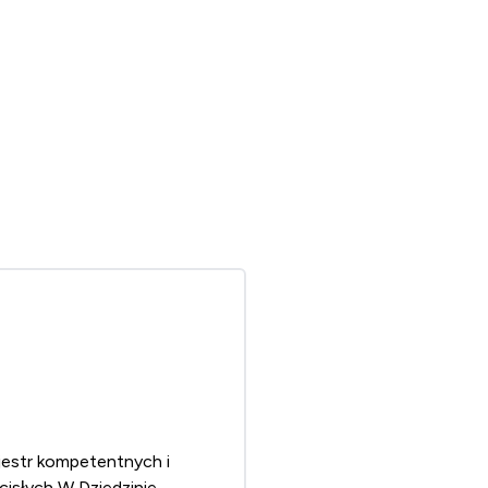
ejestr kompetentnych i
cisłych W Dziedzinie