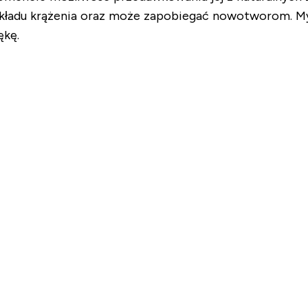
układu krążenia oraz może zapobiegać nowotworom. My
ękę.