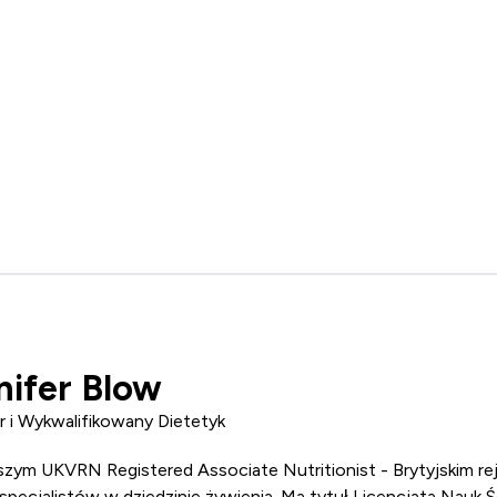
nifer Blow
r i Wykwalifikowany Dietetyk
naszym UKVRN
Registered Associate Nutritionist
- Brytyjskim r
pecjalistów w dziedzinie żywienia. Ma tytuł Licencjata Nauk Ś