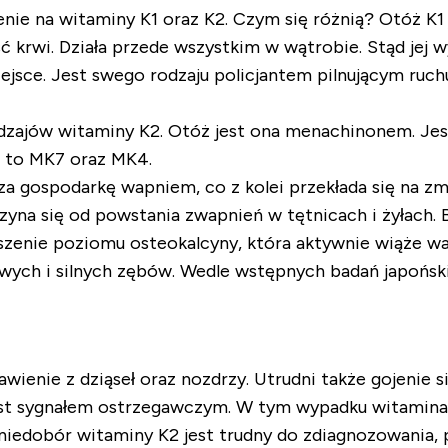
nie na witaminy K1 oraz K2. Czym się różnią? Otóż K1
ść krwi. Działa przede wszystkim w wątrobie. Stąd je
sce. Jest swego rodzaju policjantem pilnującym ruchu
rodzajów witaminy K2. Otóż jest ona menachinonem. Jes
ch to MK7 oraz MK4.
a gospodarkę wapniem, co z kolei przekłada się na zm
zyna się od powstania zwapnień w tętnicach i żyłach.
ejszenie poziomu osteokalcyny, która aktywnie wiąże w
owych i silnych zębów. Wedle wstępnych badań japońs
nie z dziąseł oraz nozdrzy. Utrudni także gojenie s
est sygnałem ostrzegawczym. W tym wypadku witamina 
niedobór witaminy K2 jest trudny do zdiagnozowania, 