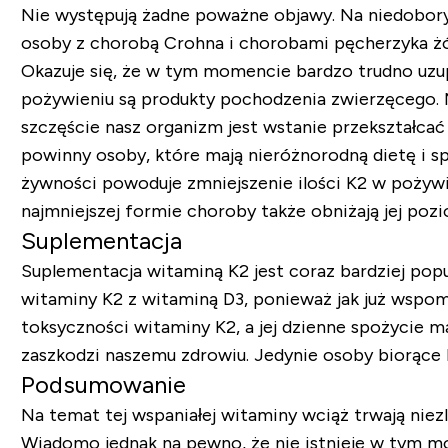
Nie występują żadne poważne objawy. Na niedobory
osoby z chorobą Crohna i chorobami pęcherzyka ż
Okazuje się, że w tym momencie bardzo trudno uzupe
pożywieniu są produkty pochodzenia zwierzęcego. Mię
szczęście nasz organizm jest wstanie przekształca
powinny osoby, które mają nieróżnorodną dietę i 
żywności powoduje zmniejszenie ilości K2 w pożywi
najmniejszej formie choroby także obniżają jej poz
Suplementacja
Suplementacja witaminą K2 jest coraz bardziej pop
witaminy K2 z witaminą D3, ponieważ jak już wspom
toksyczności witaminy K2, a jej dzienne spożycie 
zaszkodzi naszemu zdrowiu. Jedynie osoby biorące 
Podsumowanie
Na temat tej wspaniałej witaminy wciąż trwają nie
Wiadomo jednak na pewno, że nie istnieje w tym mo