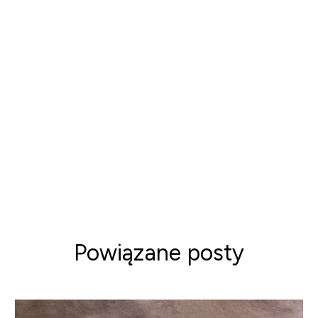
supplementation augments the increase in satellite
cell and myonuclei number in human skeletal muscle
induced by strength training [published correction
appears in J Physiol. 2006 Sep 15;575(Pt 3):971].
J
Physiol
. 2006;573(Pt 2):525-534.
doi:10.1113/jphysiol.2006.107359
Martin-Rincon M, Pérez-López A, Morales-Alamo D,
et al. Exercise Mitigates the Loss of Muscle Mass by
Attenuating the Activation of Autophagy during
Severe Energy Deficit.
Nutrients
. 2019;11(11):2824.
Published 2019 Nov 19. doi:10.3390/nu11112824
Powiązane posty