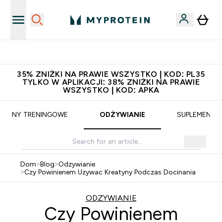
Zaproś znajomego, zarób 65zł
35% ZNIŻKI NA PRAWIE WSZYSTKO | KOD: PL35
TYLKO W APLIKACJI: 38% ZNIŻKI NA PRAWIE
WSZYSTKO | KOD: APKA
PLANY TRENINGOWE
ODŻYWIANIE
SUPLEMENTY
Dom
>
Blog
>
Odzywianie
>
Czy Powinienem Uzywac Kreatyny Podczas Docinania
ODZYWIANIE
Czy Powinienem