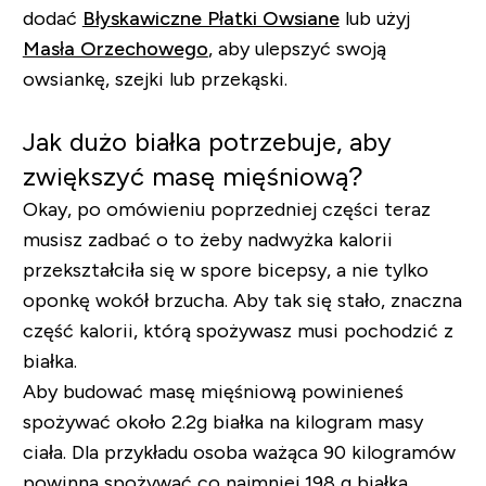
dodać
Błyskawiczne Płatki Owsiane
lub użyj
Masła Orzechowego
, aby ulepszyć swoją
owsiankę, szejki lub przekąski.
Jak dużo białka potrzebuje, aby
zwiększyć masę mięśniową?
Okay, po omówieniu poprzedniej części teraz
musisz zadbać o to żeby nadwyżka kalorii
przekształciła się w spore bicepsy, a nie tylko
oponkę wokół brzucha. Aby tak się stało, znaczna
część kalorii, którą spożywasz musi pochodzić z
białka.
Aby budować masę mięśniową powinieneś
spożywać około 2.2g białka na kilogram masy
ciała. Dla przykładu osoba ważąca 90 kilogramów
powinna spożywać co najmniej 198 g białka