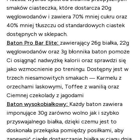
smaków ciasteczka, które dostarcza 20g
węglowodanów i zawiera 70% mniej cukru oraz
40% mniej tłuszczu od standardowych ciastek
dostępnych w sklepach.
Baton Pro Bar Elite:
zawierający 26g białka, 22g
węglowodanów oraz 3g błonnika baton pomoże
Ci osiągnąć nadwyżkę kalorii oraz sprawdzi się
jako wzmocnienie po treningu. Dostępny jest w
trzech niesamowitych smakach — Karmelu z
orzechami laskowymi, Toffee z wanilią oraz
Ciemnej czekolady z jagodami
Baton wysokobiałkowy:
Każdy baton zawiera
imponujące 30g zarówno wolno jak i szybko
przyswajalnego białka, dzięki czemu jest to
doskonała przekąska pomiędzy posiłkami, aby
zapewnić ciągłe dostarczanie białka w ciągu dnia.