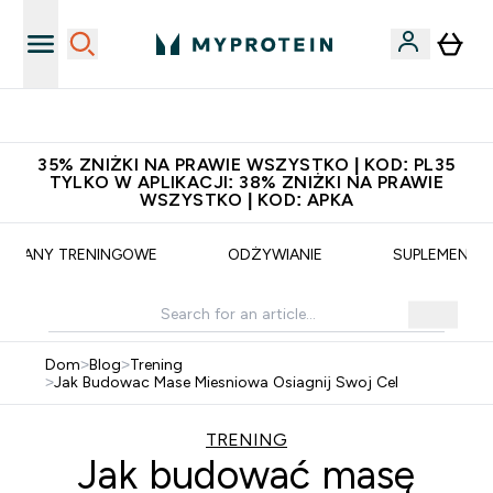
Szybka dostawa do punktu odbioru
35% ZNIŻKI NA PRAWIE WSZYSTKO | KOD: PL35
TYLKO W APLIKACJI: 38% ZNIŻKI NA PRAWIE
WSZYSTKO | KOD: APKA
PLANY TRENINGOWE
ODŻYWIANIE
SUPLEMENTY
Dom
>
Blog
>
Trening
>
Jak Budowac Mase Miesniowa Osiagnij Swoj Cel
TRENING
Jak budować masę