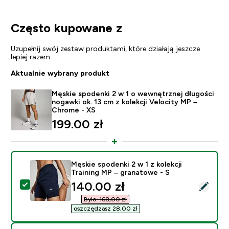
Często kupowane z
Uzupełnij swój zestaw produktami, które działają jeszcze
lepiej razem
Aktualnie wybrany produkt
Męskie spodenki 2 w 1 o wewnętrznej długości
nogawki ok. 13 cm z kolekcji Velocity MP –
Chrome - XS
199.00 zł‎
Męskie spodenki 2 w 1 z kolekcji
Training MP – granatowe - S
discounted price
140.00 zł‎
Wybierz ten produkt - Męskie spodenki 2 w 1 z kolekcj
Było: 168,00 zł‎
oszczędzasz 28,00 zł‎