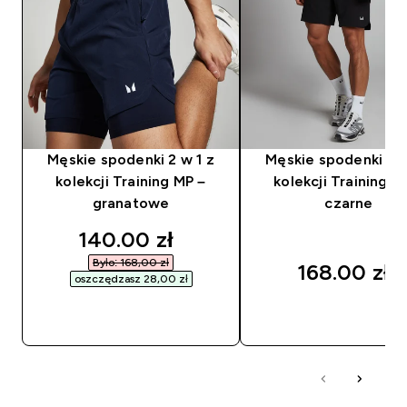
Męskie spodenki 2 w 1 z
Męskie spodenki 2 w
kolekcji Training MP –
kolekcji Training M
granatowe
czarne
discounted price
140.00 zł‎
Było: 168,00 zł‎
168.00 zł‎
oszczędzasz 28,00 zł‎
SZYBKI ZAKUP
SZYBKI ZAKUP