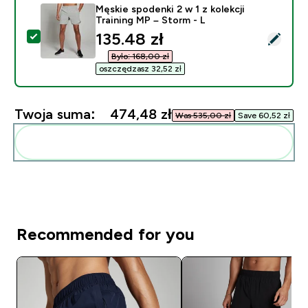
Męskie spodenki 2 w 1 z kolekcji
Training MP – Storm - L
discounted price
135.48 zł‎
Wybierz ten produkt - Męskie spodenki 2 w 1 z kolekcji
Było: 168,00 zł‎
oszczędzasz 32,52 zł‎
Twoja suma:
474,48 zł‎
Was 535,00 zł‎
Save 60,52 zł‎
Dodaj do swojej rutyny
Recommended for you