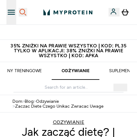
Niezrównana jakość
35% ZNIŻKI NA PRAWIE WSZYSTKO | KOD: PL35
TYLKO W APLIKACJI: 38% ZNIŻKI NA PRAWIE
WSZYSTKO | KOD: APKA
PLANY TRENINGOWE
ODŻYWIANIE
SUPLEMENTY
Dom
>
Blog
>
Odzywianie
>
Zaczac Diete Czego Unikac Zwracac Uwage
ODZYWIANIE
Jak zacząć dietę? |