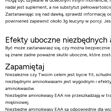
Mogą być używane w dowolnym innym momencie, na p
nadal jest suplement, a nie substytut pełnowartośc
Zastanawiając się nad dawką, sprawdź informację o
powinieneś zapewnić około 3g leucyny w porcji. J
Efekty uboczne niezbędnych
Być może zastanawiasz się, czy można bezpiecznie u
są znane żadne poważne skutki uboczne, które zosta
Zapamiętaj
Niezależnie czy Twoim celem jest bycie fit, schudn
niezbędnymi aminokwasami jest wygodnym i efektyw
aminokwasów.
Niezbędne aminokwasy EAA nie przeszkadzają w traw
mięśniowej.
Niezbędne aminokwasy EAA są odpowiednie dla wsz