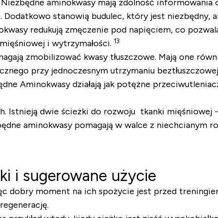
ni. Niezbędne aminokwasy mają zdolność informowania
o. Dodatkowo stanowią budulec, który jest niezbędny, a
okwasy redukują zmęczenie pod napięciem, co pozwala
13
 mięśniowej i wytrzymałości.
gają zmobilizować kwasy tłuszczowe. Mają one również
ycznego przy jednoczesnym utrzymaniu beztłuszczowej 
ędne Aminokwasy działają jak potężne przeciwutleniacz
 Istnieją dwie ścieżki do rozwoju tkanki mięśniowej -
zbędne aminokwasy pomagają w walce z niechcianym r
i i sugerowane użycie
 dobry moment na ich spożycie jest przed treningiem
regenerację.