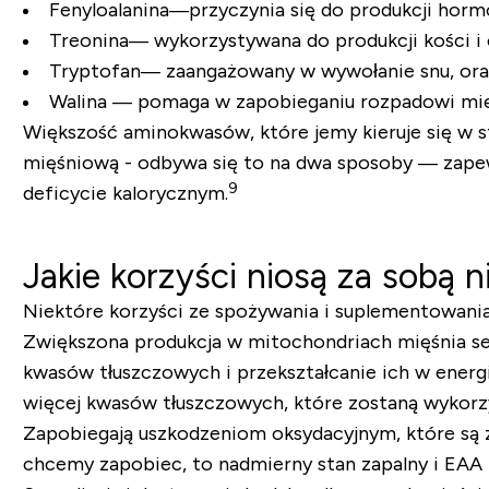
Fenyloalanina
—przyczynia się do produkcji hormo
Treonina
— wykorzystywana do produkcji kości i 
Tryptofan
— zaangażowany w wywołanie snu, oraz
Walina
— pomaga w zapobieganiu rozpadowi mięśn
Większość aminokwasów, które jemy kieruje się w 
mięśniową - odbywa się to na dwa sposoby — zapew
9
deficycie kalorycznym.
Jakie korzyści niosą za sobą
Niektóre korzyści ze spożywania i suplementowan
Zwiększona produkcja w mitochondriach mięśnia se
kwasów tłuszczowych i przekształcanie ich w ener
więcej kwasów tłuszczowych, które zostaną wykorzy
Zapobiegają uszkodzeniom oksydacyjnym, które są z
chcemy zapobiec, to nadmierny stan zapalny i EA