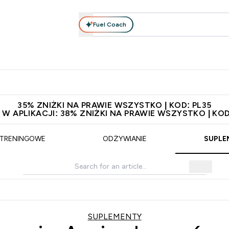
Fuel Coach
anie
Odzież i Akcesoria
Witaminy
Batony i Przekąski
rta submenu
łko submenu
Enter Odżywianie submenu
Enter Odzież i Akcesoria submenu
Enter Witaminy submen
Ent
⌄
⌄
⌄
⌄
 229zł
Niezrównana jakość
Zaproś znajomego, zarób 65zł
35% ZNIŻKI NA PRAWIE WSZYSTKO | KOD: PL35
 W APLIKACJI: 38% ZNIŻKI NA PRAWIE WSZYSTKO | KOD
 TRENINGOWE
ODŻYWIANIE
SUPLE
SUPLEMENTY