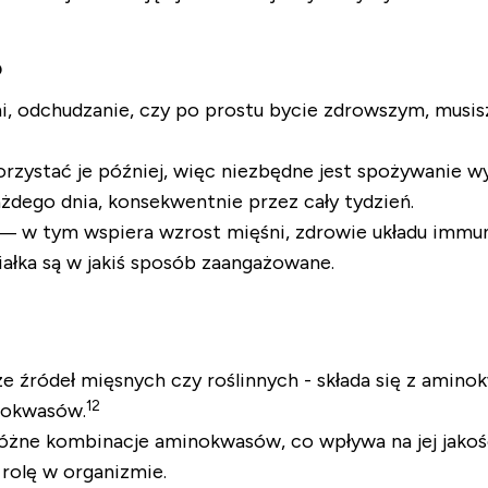
?
, odchudzanie, czy po prostu bycie zdrowszym, musis
zystać je później, więc niezbędne jest spożywanie wym
ażdego dnia, konsekwentnie przez cały tydzień.
e — w tym wspiera wzrost mięśni, zdrowie układu imm
iałka są w jakiś sposób zaangażowane.
e źródeł mięsnych czy roślinnych - składa się z amin
12
inokwasów.
e kombinacje aminokwasów, co wpływa na jej jakość 
rolę w organizmie.