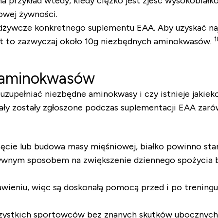
rzykład wtedy, kiedy ciężko jest zjeść wysokobiałkow
iowej żywności.
dżywcze konkretnego suplementu EAA. Aby uzyskać najl
1
est to zazwyczaj około 10g niezbędnych aminokwasów.
 aminokwasów
zupełniać niezbędne aminokwasy i czy istnieje jakiek
ły zostały zgłoszone podczas suplementacji EAA zarów
ięcie lub budowa masy mięśniowej, białko powinno sta
nym sposobem na zwiększenie dziennego spożycia biał
ieniu, więc są doskonałą pomocą przed i po treningu
ystkich sportowców bez znanych skutków ubocznych 