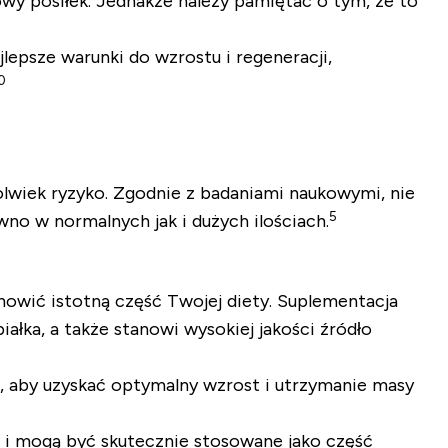
y posiłek. Jednakże należy pamiętać o tym, że to
epsze warunki do wzrostu i regeneracji,
0
olwiek ryzyko. Zgodnie z badaniami naukowymi, nie
5
no w normalnych jak i dużych ilościach.
nowić istotną część Twojej diety. Suplementacja
ka, a także stanowi wysokiej jakości źródło
, aby uzyskać optymalny wzrost i utrzymanie masy
i mogą być skutecznie stosowane jako część