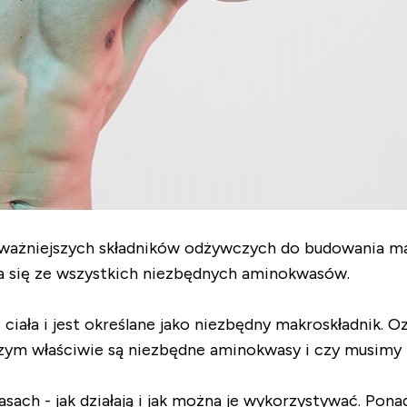
najważniejszych składników odżywczych do budowania m
ada się ze wszystkich niezbędnych aminokwasów.
ciała i jest określane jako niezbędny makroskładnik. O
zym właściwie są niezbędne aminokwasy i czy musimy
ach - jak działają i jak można je wykorzystywać. Ponad