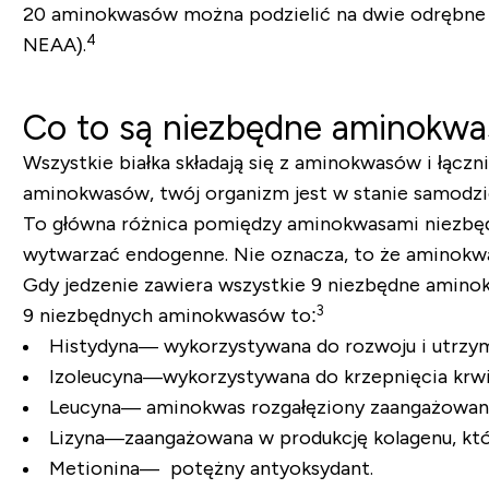
20 aminokwasów można podzielić na dwie odrębne 
4
NEAA).
Co to są niezbędne aminokw
Wszystkie białka składają się z aminokwasów i łącz
aminokwasów, twój organizm jest w stanie samodzi
To główna różnica pomiędzy aminokwasami niezbęd
wytwarzać endogenne. Nie oznacza, to że aminokw
Gdy jedzenie zawiera wszystkie 9 niezbędne amino
3
9 niezbędnych aminokwasów to:
Histydyna
— wykorzystywana do rozwoju i utrzym
Izoleucyna
—
wykorzystywana do krzepnięcia krwi
Leucyna
— aminokwas rozgałęziony zaangażowan
Lizyna
—zaangażowana w produkcję kolagenu, który
Metionina
— potężny antyoksydant.