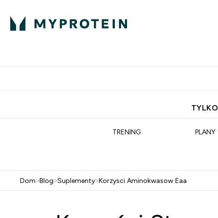
Porada Eksperta
Białko
Odżywi
Enter Porada Ekspe
Enter Bia
⌄
⌄
Darmowa dostawa do domu od
TYLKO
TRENING
PLANY
Dom
>
Blog
>
Suplementy
>
Korzysci Aminokwasow Eaa