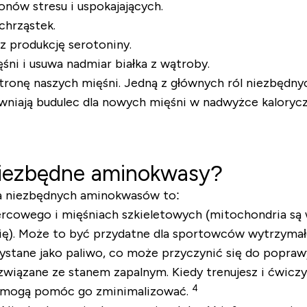
nów stresu i uspokajających.
chrząstek.
 produkcję serotoniny.
i i usuwa nadmiar białka z wątroby.
stronę naszych mięśni. Jedną z głównych ról niezbęd
niają budulec dla nowych mięśni w nadwyżce kaloryc
 niezbędne aminokwasy?
ia niezbędnych aminokwasów to:
rcowego i mięśniach szkieletowych (mitochondria są w
gię). Może to być przydatne dla sportowców wytrzymał
stane jako paliwo, co może przyczynić się do popraw
wiązane ze stanem zapalnym. Kiedy trenujesz i ćwiczy
4
A mogą pomóc go zminimalizować.